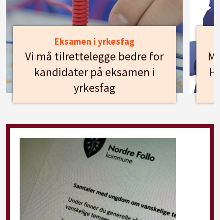
Eksamen i yrkesfag
Vi må tilrettelegge bedre for
Mø
kandidater på eksamen i
Hu
yrkesfag