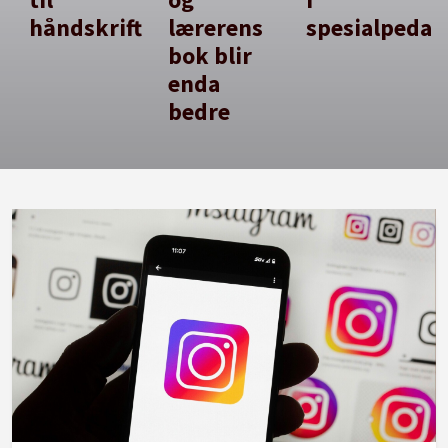
håndskrift
lærerens
spesialpedag
bok blir
enda
bedre