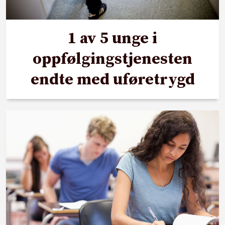
1 av 5 unge i
oppfølgingstjenesten
endte med uføretrygd