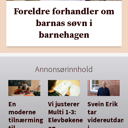
Foreldre forhandler om
barnas søvn i
barnehagen
Annonsørinnhold
En
Vi justerer
Svein Erik
moderne
Multi 1-3:
tar
tilnærming
Elevbøkene
videreutdan
til
og
i