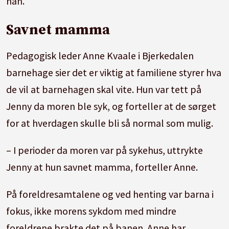
han.
Savnet mamma
Pedagogisk leder Anne Kvaale i Bjerkedalen
barnehage sier det er viktig at familiene styrer hva
de vil at barnehagen skal vite. Hun var tett på
Jenny da moren ble syk, og forteller at de sørget
for at hverdagen skulle bli så normal som mulig.
– I perioder da moren var på sykehus, uttrykte
Jenny at hun savnet mamma, forteller Anne.
På foreldresamtalene og ved henting var barna i
fokus, ikke morens sykdom med mindre
foreldrene brakte det på banen. Anne har