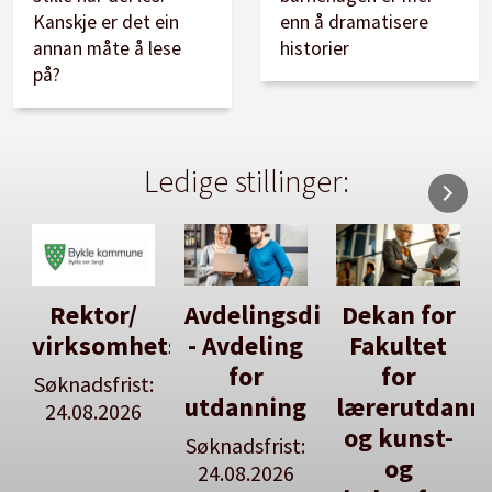
Kanskje er det ein
enn å dramatisere
annan måte å lese
historier
på?
Ledige stillinger:
/
Avdelingsdirektør
Dekan for
Her kan
etsleiar
- Avdeling
Fakultet
du utlyse
for
for
en ledig
st:
utdanning
lærerutdanning
stilling
6
og kunst-
Søknadsfrist:
Se våre
og
24.08.2026
stillingspakke