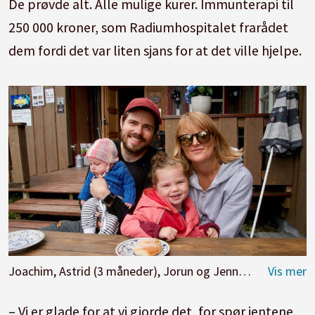
De prøvde alt. Alle mulige kurer. Immunterapi til
250 000 kroner, som Radiumhospitalet frarådet
dem fordi det var liten sjans for at det ville hjelpe.
Joachim, Astrid (3 måneder), Jorun og Jenny (3) på tur sommeren 2017. Sju måneder etter, på bursdagen sin, fikk Jorun diagnosen livmorhalskreft.
– Vi er glade for at vi gjorde det, for spør jentene,