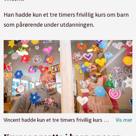
Han hadde kun et tre timers frivillig kurs om barn
som pårørende under utdanningen.
Vincent hadde kun et tre timers frivillig kurs om barn som pårørende under utdanningen og hadde lite erfaring med barn og sorg før han møtte Astrid.