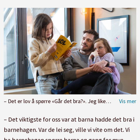
– Det er lov å spørre «Går det bra?». Jeg liker også de som sier at de ikke har peiling på hva de skal si til meg, sier Joachim om tiden etter at han og barna Astrid (8) og Jenny (5) mistet kona og moren, Jorun, til kreft.
– Det viktigste for oss var at barna hadde det bra i
barnehagen. Var de lei seg, ville vi vite om det. Vi
ba barnehagen spørre barna en gang for mye