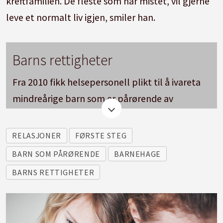
kreftfamilien. De fleste som har mistet, vil gjerne
leve et normalt liv igjen, smiler han.
Barns rettigheter
Fra 2010 fikk helsepersonell plikt til å ivareta
mindreårige barn som er pårørende av
pasienter med psykisk sykdom, rusavhengighet
eller alvorlig somatisk sykdom.
RELASJONER
FØRSTE STEG
BARN SOM PÅRØRENDE
BARNEHAGE
Det skal også være egne barneansvarlige i
BARNS RETTIGHETER
spesialisthelsetjenesten.
I 2018 fikk også pårørende til søsken og barn
som etterlatte samme rettigheter. Det betyr