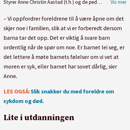
Styrer Anne Christin Aastad (t.h.) og de pedagogiske lederne Vincent Titone og Anne Kvaale i Bjerkedalen barnehage oppfordrer foreldrene til å være åpne om det skjer noe i familien, slik at de er forberedt og kan svare barna dersom de tar det opp.
– Vi oppfordrer foreldrene til å være åpne om det
skjer noe i familien, slik at vi er forberedt dersom
barna tar det opp. Det er viktig å svare barn
ordentlig når de spør om noe. Er barnet lei seg, er
det lettere å møte barnets følelser om vi vet at
moren er syk, eller barnet har sovet dårlig, sier
Anne.
LES OGSÅ
:
Slik snakker du med foreldre om
sykdom og død.
Lite i utdanningen