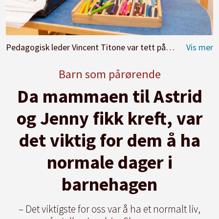
Pedagogisk leder Vincent Titone var tett på Astrid da moren døde, og var opptatt av at hun skulle leke med venner og ha en normal hverdag i barnehagen.
Barn som pårørende
Da mammaen til Astrid
og Jenny fikk kreft, var
det viktig for dem å ha
normale dager i
barnehagen
– Det viktigste for oss var å ha et normalt liv,