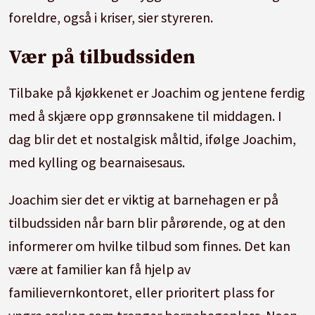
handler om sykdom. Det kan være at en av
foreldre, også i kriser, sier styreren.
foreldrene sitter i fengsel eller tjenestegjør i
utlandet, eller barnet lever i konfliktfylte
Vær på tilbudssiden
samlivsbrudd.
Tilbake på kjøkkenet er Joachim og jentene ferdig
· Barn som søker asyl eller har flyktningstatus
med å skjære opp grønnsakene til middagen. I
som følge av krig og flukt, kan også være
dag blir det et nostalgisk måltid, ifølge Joachim,
pårørende.
med kylling og bearnaisesaus.
· Rundt 410 000 norske barn (37,3 prosent)
Joachim sier det er viktig at barnehagen er på
lever med at en av eller begge foreldrene har
tilbudssiden når barn blir pårørende, og at den
en eller flere psykiske lidelser eller
informerer om hvilke tilbud som finnes. Det kan
rusproblemer.
være at familier kan få hjelp av
familievernkontoret, eller prioritert plass for
· Over 34 000 barn under 18 år har en forelder