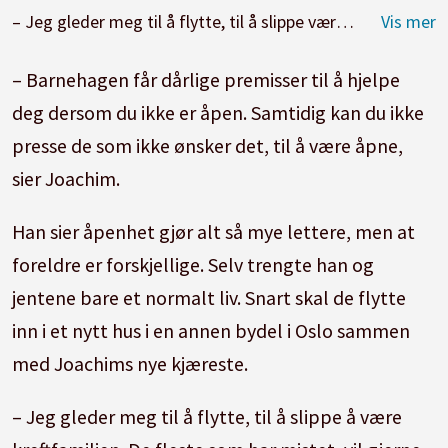
– Jeg gleder meg til å flytte, til å slippe være kreftfamilien, sier Joachim som lager middag sammen med barna Jenny (8) og Astrid (5) (t.h.).
– Barnehagen får dårlige premisser til å hjelpe
deg dersom du ikke er åpen. Samtidig kan du ikke
presse de som ikke ønsker det, til å være åpne,
sier Joachim.
Han sier åpenhet gjør alt så mye lettere, men at
foreldre er forskjellige. Selv trengte han og
jentene bare et normalt liv. Snart skal de flytte
inn i et nytt hus i en annen bydel i Oslo sammen
med Joachims nye kjæreste.
– Jeg gleder meg til å flytte, til å slippe å være