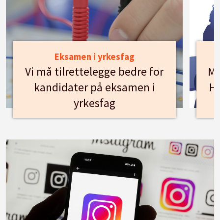
Eksamen i yrkesfag
Vi må tilrettelegge bedre for
Mø
kandidater på eksamen i
Hu
yrkesfag