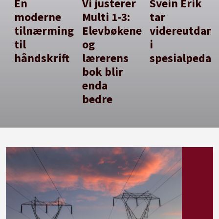
En
Vi justerer
Svein Erik
moderne
Multi 1-3:
tar
tilnærming
Elevbøkene
videreutdan
til
og
i
håndskrift
lærerens
spesialpedag
bok blir
enda
bedre