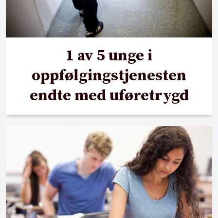
1 av 5 unge i
oppfølgingstjenesten
endte med uføretrygd