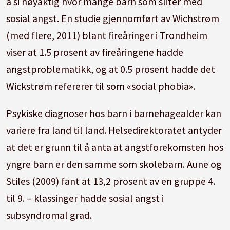
å si nøyaktig hvor mange barn som sliter med
sosial angst. En studie gjennomført av Wichstrøm
(med flere, 2011) blant fireåringer i Trondheim
viser at 1.5 prosent av fireåringene hadde
angstproblematikk, og at 0.5 prosent hadde det
Wickstrøm refererer til som «social phobia».
Psykiske diagnoser hos barn i barnehagealder kan
variere fra land til land. Helsedirektoratet antyder
at det er grunn til å anta at angstforekomsten hos
yngre barn er den samme som skolebarn. Aune og
Stiles (2009) fant at 13,2 prosent av en gruppe 4.
til 9. – klassinger hadde sosial angst i
subsyndromal grad.