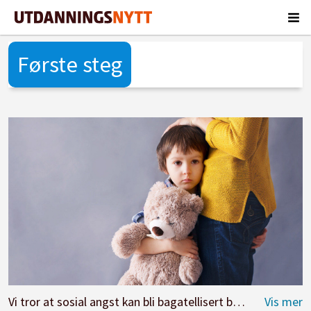
Første steg
Vi tror at sosial angst kan bli bagatellisert både fra barnehagepersonalet og i samfunnet. Er barnehageansatte redde for å ta det opp, eller er det fordi de har for liten kunnskap til å skille mellom angst og sjenanse? spør artikkelforfatterne. Foto: Fotolia.com