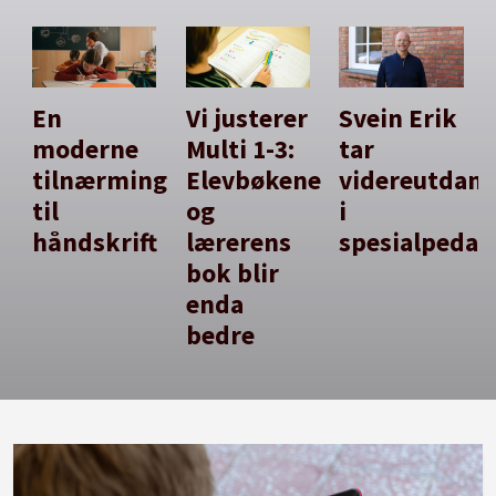
En
Vi justerer
Svein Erik
moderne
Multi 1-3:
tar
tilnærming
Elevbøkene
videreutdan
til
og
i
håndskrift
lærerens
spesialpedag
bok blir
enda
bedre