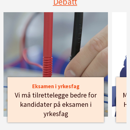
Debatt
Eksamen i yrkesfag
Vi må tilrettelegge bedre for
Mø
kandidater på eksamen i
Hu
yrkesfag