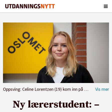
Oppsving: Celine Lorentzen (19) kom inn på førstevalget sitt: grunnskolelærer 1. til 7.trinn på Oslo Met.
Ny lærerstudent: –