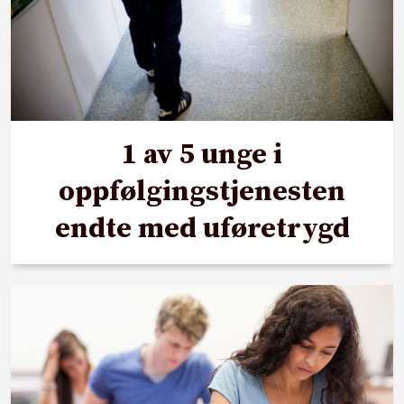
1 av 5 unge i
oppfølgingstjenesten
endte med uføretrygd