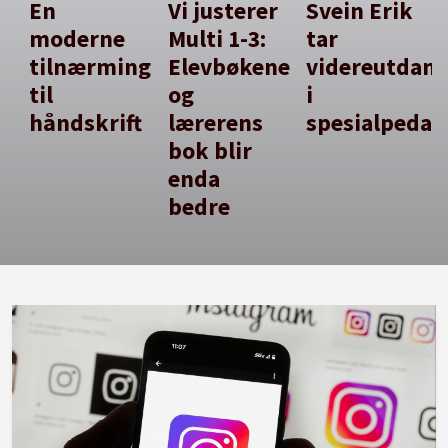
En
Vi justerer
Svein Erik
moderne
Multi 1-3:
tar
tilnærming
Elevbøkene
videreutdan
til
og
i
håndskrift
lærerens
spesialpedag
bok blir
enda
bedre