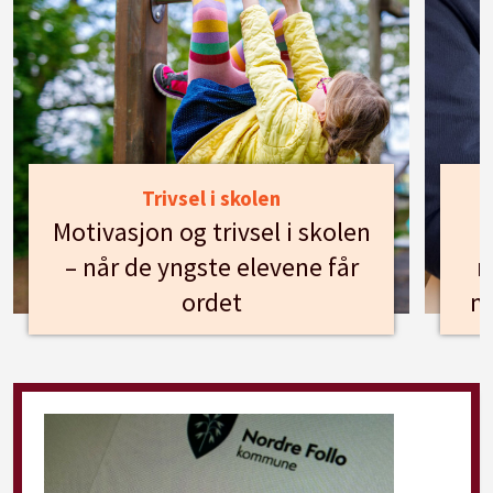
Trivsel i skolen
Motivasjon og trivsel i skolen
– når de yngste elevene får
n
ordet
m