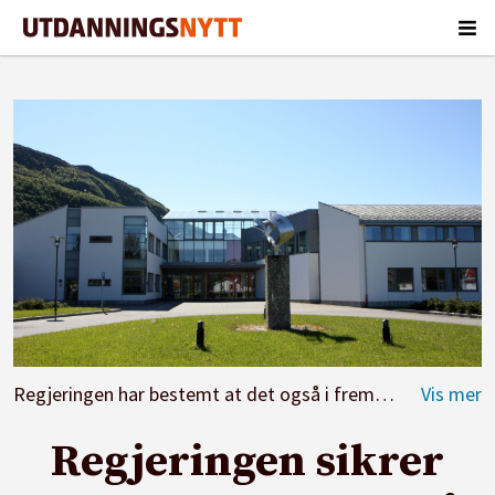
Regjeringen har bestemt at det også i fremtiden skal være lærerutdanning på Nesna på Helgeland.
Regjeringen sikrer