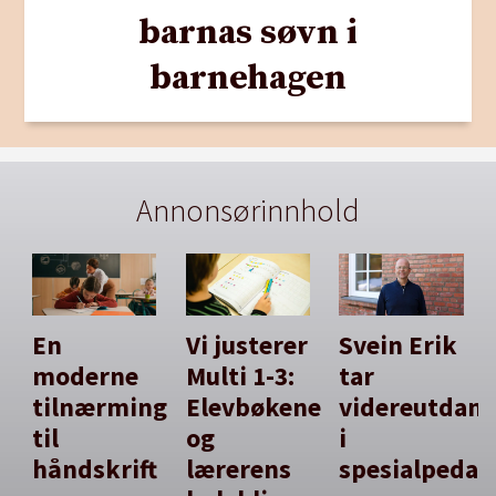
barnas søvn i
barnehagen
Annonsørinnhold
En
Vi justerer
Svein Erik
moderne
Multi 1-3:
tar
tilnærming
Elevbøkene
videreutdan
til
og
i
håndskrift
lærerens
spesialpedag