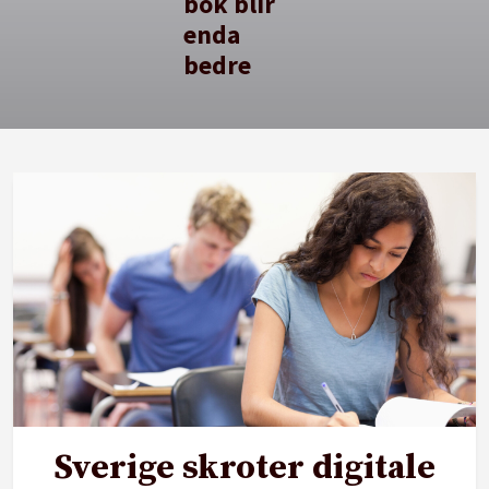
bok blir
enda
bedre
Sverige skroter digitale