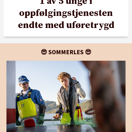
1 av 5 unge i
oppfølgingstjenesten
endte med uføretrygd
😎 SOMMERLES 😎