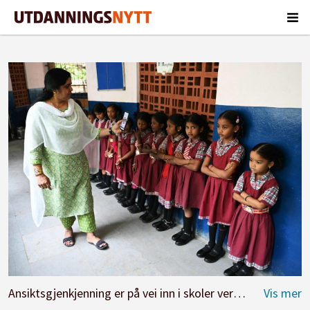
Ansiktsgjenkjenning er på vei inn i skoler verden over. Her ser vi teknologien brukt som navneopprop ved en offentlig barneskole i Hyberabad, India.