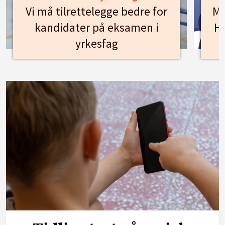
Vi må tilrettelegge bedre for
Mø
kandidater på eksamen i
Hu
yrkesfag