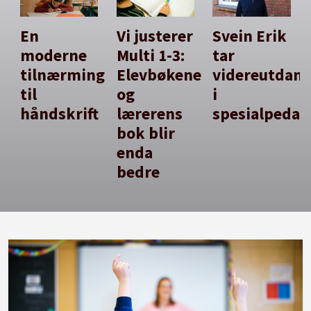
En
Vi justerer
Svein Erik
moderne
Multi 1-3:
tar
tilnærming
Elevbøkene
videreutdan
til
og
i
håndskrift
lærerens
spesialpedag
bok blir
enda
bedre