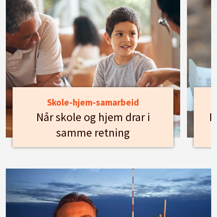
Skole-hjem-samarbeid
Når skole og hjem drar i
H
samme retning