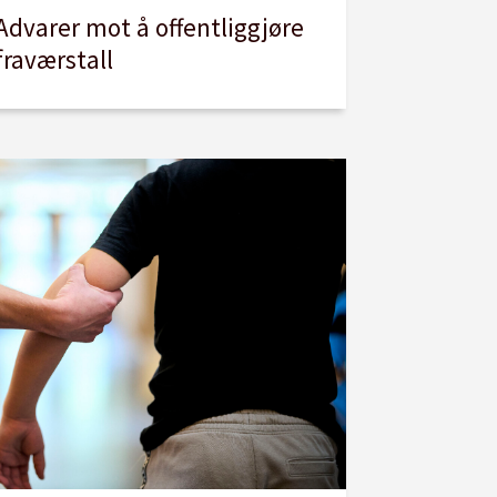
Advarer mot å offentliggjøre
fraværstall