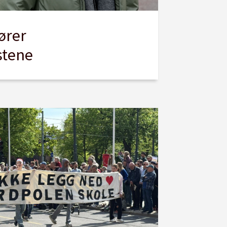
ører
stene