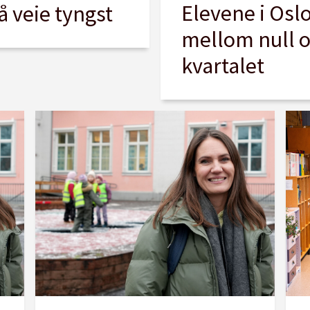
Elevene i Osl
å veie tyngst
mellom null o
kvartalet