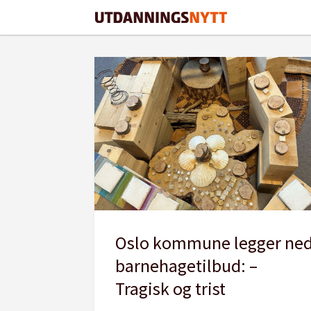
Tag:
julie
remen
midtgarden
Oslo kommune legger ne
barnehagetilbud: –
Tragisk og trist