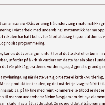
 saman nærare 40 års erfaring frå undervising i matematikk i 
mering. I vårt arbeid med undervising i matematikk har me op
i skulen har hatt behov for å forhalda seg til, som til dømes v
 og no sist programmering.
r, korleis det vert argumentert for at dette skal eller bør inn i
r, utfordra på å kritisk vurdera om dette har ein plass i unde
det vår plikt å gjera denne vurderinga og å gjera ho grundig nok
yvinninga, og når dette vert gjort etter ei kritisk vurdering, e
sine produkt inn i skulen, og det må dei sjølvsagt stå fritt ti
 anna sak. Ja, på lik line med reint kommersielle tilbod er det e
pp til oss som undervisarar åleine å avgjera om det nye elemente
ar i skulen fastslått at det skal. Og no gjeld det altså program