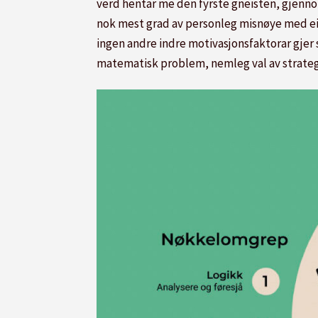
verd hentar me den fyrste gneisten, gjennom
nok mest grad av personleg misnøye med eige
ingen andre indre motivasjonsfaktorar gjer s
matematisk problem, nemleg val av strategi