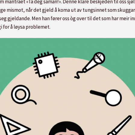
 mantraet «Ta deg saman!». Denne klare beskjeden til oss sjølv 
 mismot, når det gjeld å koma ut av tungsinnet som skuggar for
eg gjeldande. Men han fører oss òg over til det som har meir in
 for å løysa problemet.