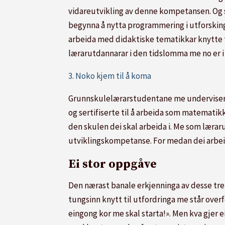
vidareutvikling av denne kompetansen. Og så
begynna å nytta programmering i utforski
arbeida med didaktiske tematikkar knytte t
lærarutdannarar i den tidslomma me no er i 
3. Noko kjem til å koma
Grunnskulelærarstudentane me underviser og 
og sertifiserte til å arbeida som matematik
den skulen dei skal arbeida i. Me som lærarut
utviklingskompetanse. For medan dei arbeide
Ei stor oppgåve
Den nærast banale erkjenninga av desse tre a
tungsinn knytt til utfordringa me står overfo
eingong kor me skal starta!». Men kva gjer e