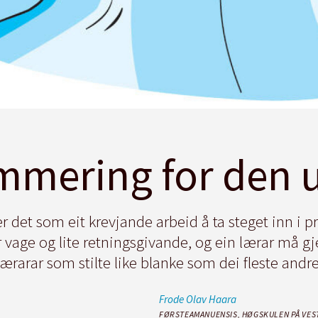
mmering for den u
er det som eit krevjande arbeid å ta steget inn i
 vage og lite retningsgivande, og ein lærar må g
arar som stilte like blanke som dei fleste andre,
Frode Olav
Haara
FØRSTEAMANUENSIS, HØGSKULEN PÅ VES