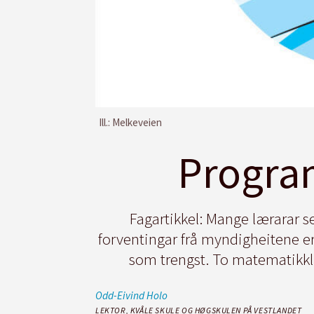
Ill.: Melkeveien
Progra
Fagartikkel: Mange lærarar s
forventingar frå myndigheitene er
som trengst. To matematikklær
Odd-Eivind
Holo
LEKTOR, KVÅLE SKULE OG HØGSKULEN PÅ VESTLANDET