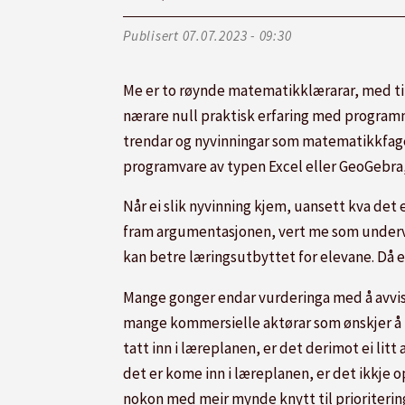
Publisert
07.07.2023 - 09:30
Me er to røynde matematikklærarar, med til
nærare null praktisk erfaring med program
trendar og nyvinningar som matematikkfaget 
programvare av typen Excel eller GeoGebra,
Når ei slik nyvinning kjem, uansett kva det e
fram argumentasjonen, vert me som undervise
kan betre læringsutbyttet for elevane. Då er 
Mange gonger endar vurderinga med å avvisa n
mange kommersielle aktørar som ønskjer å få 
tatt inn i læreplanen, er det derimot ei litt
det er kome inn i læreplanen, er det ikkje o
nokon med meir mynde knytt til prioritering