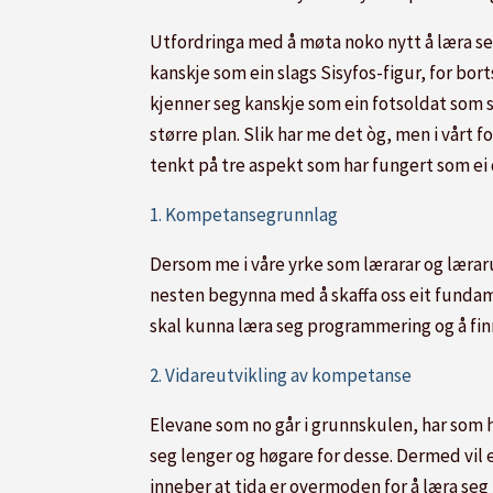
Utfordringa med å møta noko nytt å læra seg
kanskje som ein slags Sisyfos-figur, for bortse
kjenner seg kanskje som ein fotsoldat som ska
større plan. Slik har me det òg, men i vårt 
tenkt på tre aspekt som har fungert som ei
1. Kompetansegrunnlag
Dersom me i våre yrke som lærarar og lær
nesten begynna med å skaffa oss eit fundame
skal kunna læra seg programmering og å finn
2. Vidareutvikling av kompetanse
Elevane som no går i grunnskulen, har som 
seg lenger og høgare for desse. Dermed vil e
inneber at tida er overmoden for å læra seg