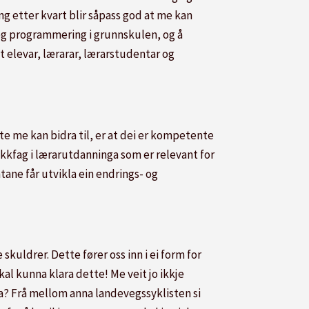
g etter kvart blir såpass god at me kan
g programmering i grunnskulen, og å
 elevar, lærarar, lærarstudentar og
te me kan bidra til, er at dei er kompetente
kkfag i lærarutdanninga som er relevant for
ntane får utvikla ein endrings- og
kuldrer. Dette fører oss inn i ei form for
kal kunna klara dette! Me veit jo ikkje
era? Frå mellom anna landevegssyklisten si