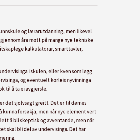
grunnskule og lærarutdanning, men likevel
p gjennom åra møtt på mange nye tekniske
itskaplege kalkulatorar, smarttavler,
 undervisinga i skulen, eller kven som legg
rvisinga, og eventuelt korleis nyvinninga
 til å ta ei avgjersle.
r det sjølvsagt greitt. Det er til dømes
l å kunna forsøkja, men når nye element vert
r lett å bli skeptisk og avventande, men når
t skal bli del av undervisinga. Det har
mering.