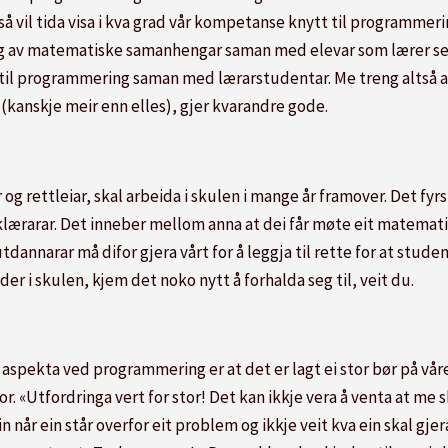
 vil tida visa i kva grad vår kompetanse knytt til programmerin
ng av matematiske samanhengar saman med elevar som lærer se
il programmering saman med lærarstudentar. Me treng altså at
(kanskje meir enn elles), gjer kvarandre gode.
rettleiar, skal arbeida i skulen i mange år framover. Det fyrs
klærarar. Det inneber mellom anna at dei får møte eit matemati
dannarar må difor gjera vårt for å leggja til rette for at stude
r i skulen, kjem det noko nytt å forhalda seg til, veit du.
spekta ved programmering er at det er lagt ei stor bør på våre s
r. «Utfordringa vert for stor! Det kan ikkje vera å venta at me s
in når ein står overfor eit problem og ikkje veit kva ein skal gj