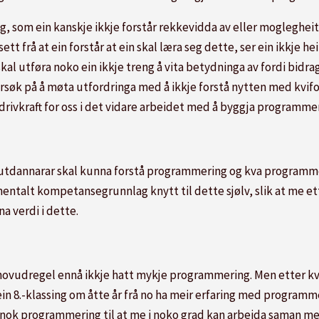
, som ein kanskje ikkje forstår rekkevidda av eller moglegheite
tt frå at ein forstår at ein skal læra seg dette, ser ein ikkje hei
l utføra noko ein ikkje treng å vita betydninga av fordi bidraget 
forsøk på å møta utfordringa med å ikkje forstå nytten med kvif
 drivkraft for oss i det vidare arbeidet med å byggja program
arutdannarar skal kunna forstå programmering og kva program
ntalt kompetansegrunnlag knytt til dette sjølv, slik at me ette
a verdi i dette.
hovudregel ennå ikkje hatt mykje programmering. Men etter kv
in 8.-klassing om åtte år frå no ha meir erfaring med programmer
 nok programmering til at me i noko grad kan arbeida saman med