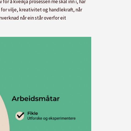
for å kveikja prosessen me skal inn i, har
 vilje, kreativitet og handlekraft, når
nverknad når ein står overfor eit