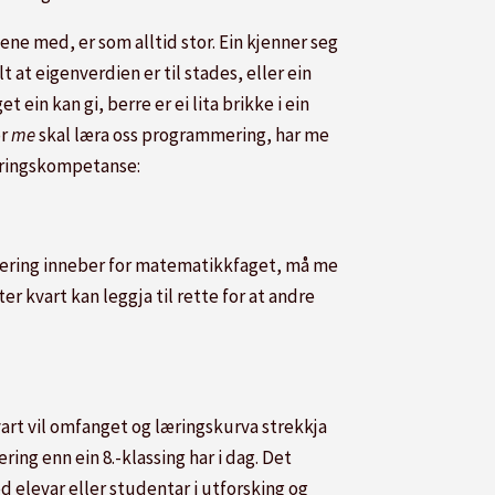
ne med, er som alltid stor. Ein kjenner seg
lt at eigenverdien er til stades, eller ein
ein kan gi, berre er ei lita brikke i ein
or
me
skal læra oss programmering, har me
meringskompetanse:
mering inneber for matematikkfaget, må me
r kvart kan leggja til rette for at andre
art vil omfanget og læringskurva strekkja
ing enn ein 8.-klassing har i dag. Det
 elevar eller studentar i utforsking og