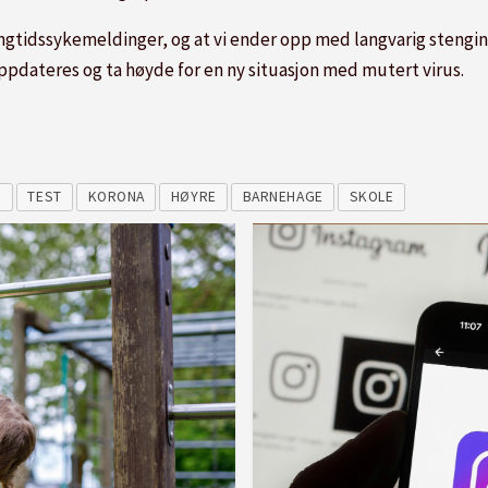
ngtidssykemeldinger, og at vi ender opp med langvarig stenging 
ppdateres og ta høyde for en ny situasjon med mutert virus.
G
TEST
KORONA
HØYRE
BARNEHAGE
SKOLE