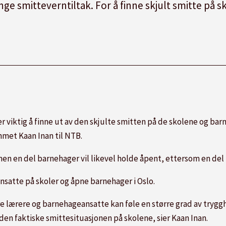
enge smitteverntiltak. For å finne skjult smitte på
 er viktig å finne ut av den skjulte smitten på de skolene og
bar
hmet Kaan Inan til NTB.
 men en del
barnehage
r vil likevel holde åpent, ettersom en del
ansatte på skoler og åpne
barnehage
r i Oslo.
ere lærere og
barnehage
ansatte kan føle en større grad av trygg
v den faktiske smittesituasjonen på skolene, sier Kaan Inan.