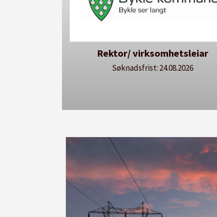
hetsleiar
Avdelingsdirektør - Avdeling 
utdanning
.08.2026
Søknadsfrist: 24.08.2026