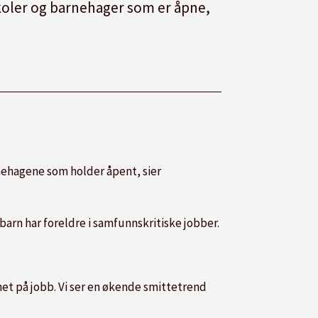
 skoler og barnehager som er åpne,
nehage
ne som holder åpent, sier
 barn har foreldre i samfunnskritiske jobber.
het på jobb. Vi ser en økende smittetrend