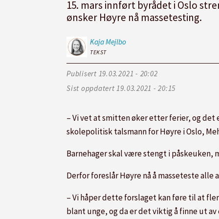
15. mars innført byrådet i Oslo str
ønsker Høyre nå massetesting.
Kaja
Mejlbo
TEKST
Publisert
19.03.2021 - 20:02
Sist oppdatert
19.03.2021 - 20:15
– Vi vet at smitten øker etter ferier, og det
skolepolitisk talsmann for Høyre i Oslo, Me
Barnehage
r skal være stengt i påskeuken,
Derfor foreslår Høyre nå å masseteste alle 
– Vi håper dette forslaget kan føre til at fl
blant unge, og da er det viktig å finne ut a