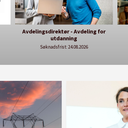
for
Dekan for Fakultet for
H
lærerutdanning og kunst- og
kulturfag
Søknadsfrist: 20.08.2026