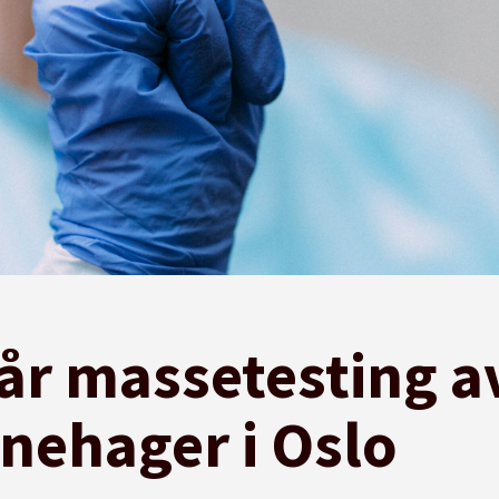
år massetesting a
rnehager i Oslo