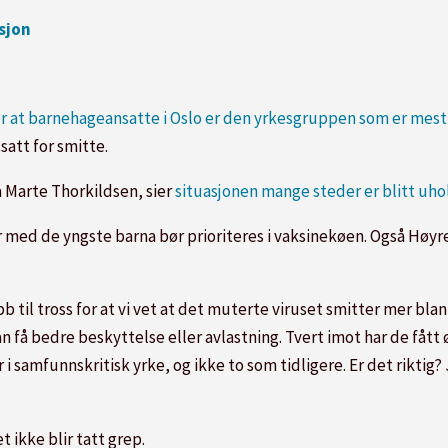
asjon
er at barnehageansatte i Oslo er den yrkesgruppen som er mest 
satt for smitte.
a Marte Thorkildsen, sier
situasjonen mange steder er blitt uho
r med de yngste barna bør prioriteres i vaksinekøen. Også Høyre
obb til tross for at vi vet at det muterte viruset smitter mer bla
 få bedre beskyttelse eller avlastning. Tvert imot har de fått 
i samfunnskritisk yrke, og ikke to som tidligere. Er det riktig?
 ikke blir tatt grep.