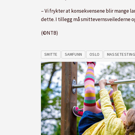
– Vi frykter at konsekvensene blir mange la
dette. I tillegg må smittevernsveilederne o
(©NTB)
SMITTE
SAMFUNN
OSLO
MASSETESTIN