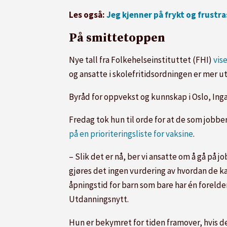
Les også:
Jeg kjenner på frykt og frustr
På smittetoppen
Nye tall fra Folkehelseinstituttet (FHI)
vis
og ansatte i skolefritidsordningen er mer ut
Byråd for oppvekst og kunnskap i Oslo, Ing
Fredag tok hun til orde for at de som jobbe
på en prioriteringsliste for vaksine
.
– Slik det er nå, ber vi ansatte om å gå på j
gjøres det ingen vurdering av hvordan de kan
åpningstid for barn som bare har én forelder 
Utdanningsnytt.
Hun er bekymret for tiden framover, hvis det