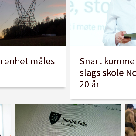
n enhet måles
Snart kommer
slags skole N
20 år