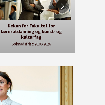
er kan du utlyse en ledig stilling
Se våre stillingspakker