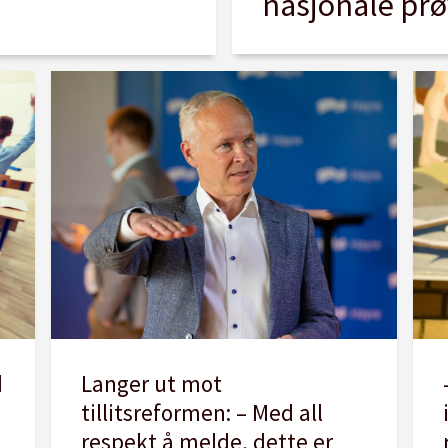
nasjonale prø
d
Langer ut mot
tillitsreformen: – Med all
respekt å melde, dette er