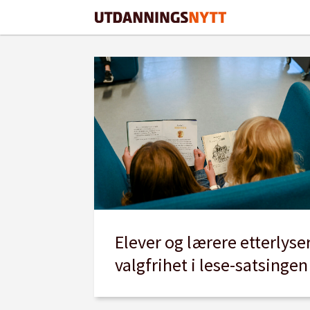
Tag:
tillitsreform
Elever og lærere etterlyse
valgfrihet i lese-satsingen