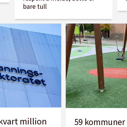
bare tull
vart million
59 kommuner h