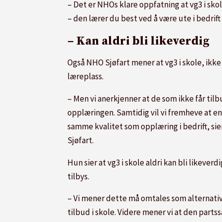
– Det er NHOs klare oppfatning at vg3 i skol
– den lærer du best ved å være ute i bedrift 
– Kan aldri bli likeverdig
Også NHO Sjøfart mener at vg3 i skole, ikke
læreplass.
– Men vi anerkjenner at de som ikke får tilb
opplæringen. Samtidig vil vi fremheve at en op
samme kvalitet som opplæring i bedrift, sie
Sjøfart.
Hun sier at vg3 i skole aldri kan bli likever
tilbys.
– Vi mener dette må omtales som alternativ 
tilbud i skole. Videre mener vi at den par