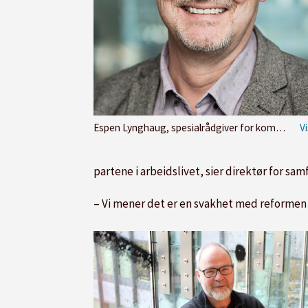
Espen Lynghaug, spesialrådgiver for kompetanse og utdanningspolitikk i NHO Mat og Drikke.
partene i arbeidslivet, sier direktør for s
– Vi mener det er en svakhet med reformen a