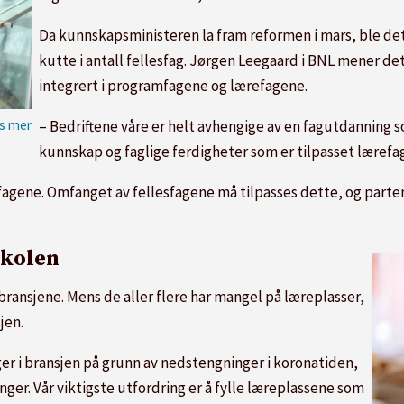
Da kunnskapsministeren la fram reformen i mars, ble det
kutte i antall fellesfag. Jørgen Leegaard i BNL mener det e
integrert i programfagene og lærefagene.
– Bedriftene våre er helt avhengige av en fagutdanning 
Foto: Byggenæringens Land
kunnskap og faglige ferdigheter som er tilpasset lærefa
fagene. Omfanget av fellesfagene må tilpasses dette, og parte
skolen
bransjene. Mens de aller flere har mangel på læreplasser,
jen.
er i bransjen på grunn av nedstengninger i koronatiden,
nger. Vår viktigste utfordring er å fylle læreplassene som