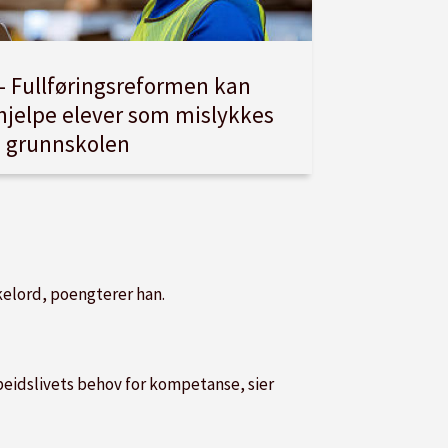
– Fullføringsreformen kan
hjelpe elever som mislykkes
i grunnskolen
kkelord, poengterer han.
arbeidslivets behov for kompetanse, sier