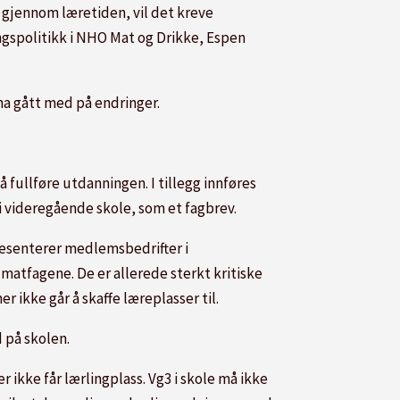
gjennom læretiden, vil det kreve
ngspolitikk i NHO Mat og Drikke, Espen
 ha gått med på endringer.
å fullføre utdanningen. I tillegg innføres
s i videregående skole, som et fagbrev.
resenterer medlemsbedrifter i
matfagene. De er allerede sterkt kritiske
er ikke går å skaffe læreplasser til.
 på skolen.
r ikke får lærlingplass. Vg3 i skole må ikke