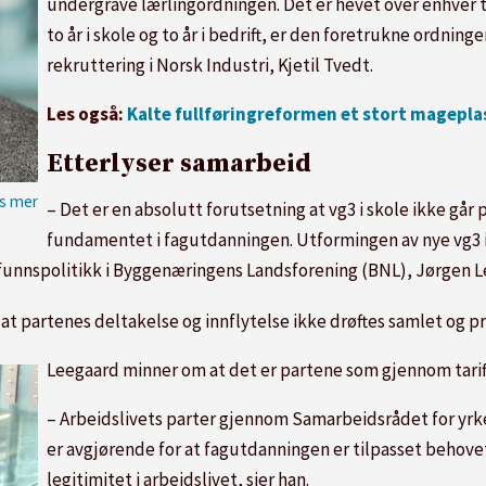
undergrave lærlingordningen. Det er hevet over enhver 
to år i skole og to år i bedrift, er den foretrukne ordning
rekruttering i Norsk Industri, Kjetil Tvedt.
Les også:
Kalte fullføringreformen et stort magepla
Etterlyser samarbeid
Foto: NHO/ Moment Stu
– Det er en absolutt forutsetning at vg3 i skole ikke går 
fundamentet i fagutdanningen. Utformingen av nye vg3 i
amfunnspolitikk i Byggenæringens Landsforening (BNL), Jørgen 
t partenes deltakelse og innflytelse ikke drøftes samlet og pri
Leegaard minner om at det er partene som gjennom tariff
– Arbeidslivets parter gjennom Samarbeidsrådet for yrk
er avgjørende for at fagutdanningen er tilpasset behovet
legitimitet i arbeidslivet, sier han.