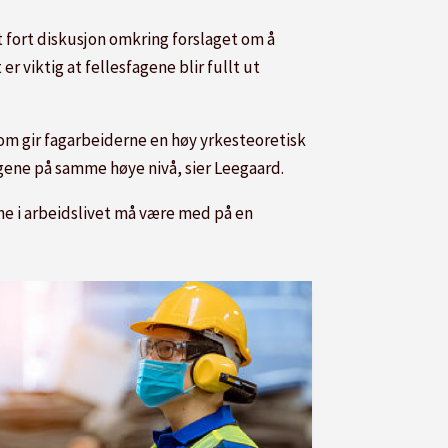
 fort diskusjon omkring forslaget om å
r viktig at fellesfagene blir fullt ut
som gir fagarbeiderne en høy yrkesteoretisk
sforening
gene på samme høye nivå, sier Leegaard.
ne i arbeidslivet må være med på en