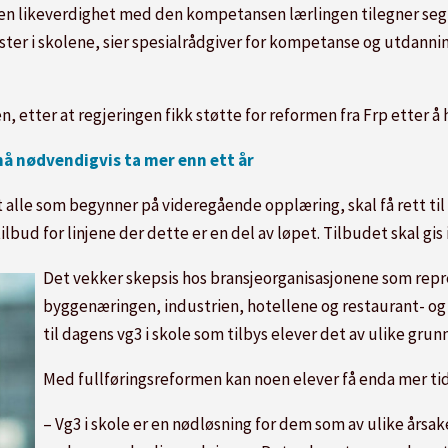
n likeverdighet med den kompetansen lærlingen tilegner seg 
ster i skolene, sier spesialrådgiver for kompetanse og utdanni
n, etter at regjeringen fikk støtte for reformen fra Frp etter å
 må nødvendigvis ta mer enn ett år
at alle som begynner på videregående opplæring, skal få rett til 
 tilbud for linjene der dette er en del av løpet. Tilbudet skal gi
Det vekker skepsis hos bransjeorganisasjonene som rep
byggenæringen, industrien, hotellene og restaurant- og 
til dagens vg3 i skole som tilbys elever det av ulike grunn
Med fullføringsreformen kan noen elever få enda mer tid
– Vg3 i skole er en nødløsning for dem som av ulike årsake