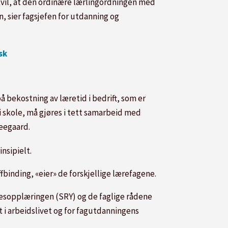
tvil, at den ordinære lærlingordningen med
en, sier fagsjefen for utdanning og
sk
dio
på bekostning av læretid i bedrift, som er
 skole, må gjøres i tett samarbeid med
Leegaard.
nsipielt.
binding, «eier» de forskjellige lærefagene.
esopplæringen (SRY) og de faglige rådene
 i arbeidslivet og for fagutdanningens