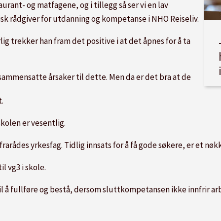
taurant- og matfagene, og i tillegg så ser vi en lav
isk rådgiver for utdanning og kompetanse i NHO Reiseliv.
 trekker han fram det positive i at det åpnes for å ta
sammensatte årsaker til dette. Men da er det bra at de
.
olen er vesentlig.
rarådes yrkesfag. Tidlig innsats for å få gode søkere, er et nø
l vg3 i skole.
re til å fullføre og bestå, dersom sluttkompetansen ikke innfrir 