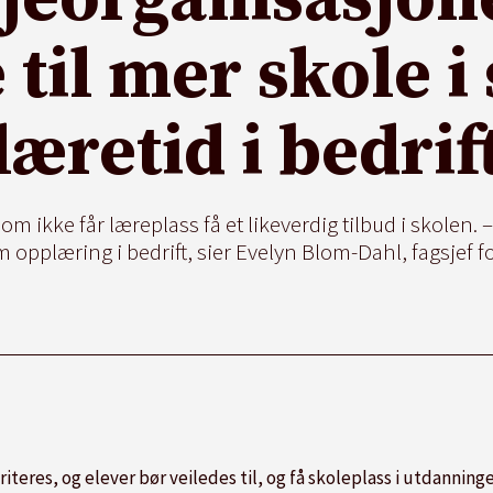
 til mer skole i 
læretid i bedrif
 ikke får læreplass få et likeverdig tilbud i skolen. – Op
 opplæring i bedrift, sier Evelyn Blom-Dahl, fagsjef f
iteres, og elever bør veiledes til, og få skoleplass i utdanning