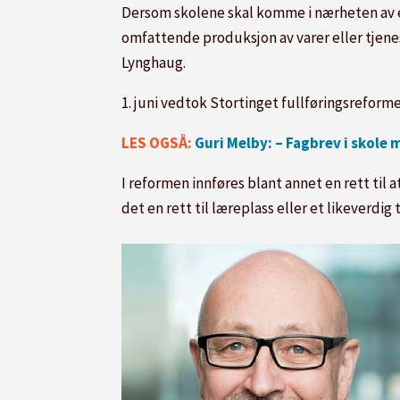
Dersom skolene skal komme i nærheten av e
omfattende produksjon av varer eller tjene
Lynghaug.
1. juni vedtok Stortinget fullføringsreforme
LES OGSÅ:
Guri Melby: – Fagbrev i skole
I reformen innføres blant annet en rett til 
det en rett til læreplass eller et likeverdig