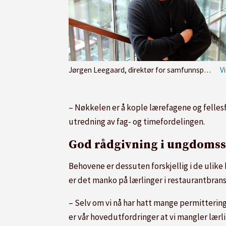
Jørgen Leegaard, direktør for samfunnspolitikk i Byggenæringens Landsforening (BNL).
– Nøkkelen er å kople lærefagene og felles
utredning av fag- og timefordelingen.
God rådgivning i ungdoms
Behovene er dessuten forskjellig i de ulike 
er det manko på lærlinger i restaurantbrans
– Selv om vi nå har hatt mange permittering
er vår hovedutfordringer at vi mangler lærli