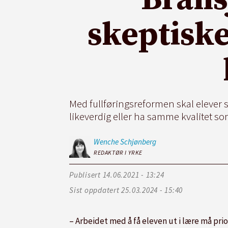
skeptiske
Med fullføringsreformen skal elever som
likeverdig eller ha samme kvalitet som
Wenche
Schjønberg
REDAKTØR I YRKE
Publisert
14.06.2021 - 13:24
Sist oppdatert
25.03.2024 - 15:40
– Arbeidet med å få eleven ut i lære må prior