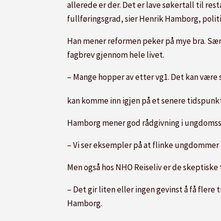
allerede er der. Det er lave søkertall til res
fullføringsgrad, sier Henrik Hamborg, polit
Han mener reformen peker på mye bra. Særlig
fagbrev gjennom hele livet.
– Mange hopper av etter vg1. Det kan være 
kan komme inn igjen på et senere tidspunkt
Hamborg mener god rådgivning i ungdomssk
– Vi ser eksempler på at flinke ungdommer f
Men også hos NHO Reiseliv er de skeptiske ti
– Det gir liten eller ingen gevinst å få fle
Hamborg.