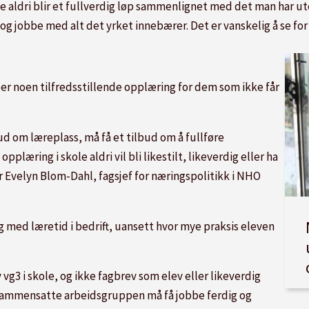
e aldri blir et fullverdig løp sammenlignet med det man har ute 
og jobbe med alt det yrket innebærer. Det er vanskelig å se for 
 er noen tilfredsstillende opplæring for dem som ikke får
ud om læreplass, må få et tilbud om å fullføre
plæring i skole aldri vil bli likestilt, likeverdig eller ha
r Evelyn Blom-Dahl, fagsjef for næringspolitikk i NHO
dig med læretid i bedrift, uansett hvor mye praksis eleven
vg3 i skole, og ikke fagbrev som elev eller likeverdig
tssammensatte arbeidsgruppen må få jobbe ferdig og