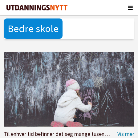
Bedre skole
Til enhver tid befinner det seg mange tusen barn i skoler og barnehager som har opplevd foreldretap, skriver Atle Dyregrov, Martin Lytje og Kari Dryregrov. Illustrasjonsfoto: Adobe Stock