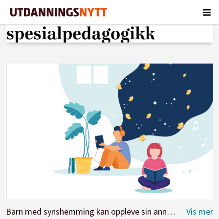
Barn med synshemming kan oppleve sin annerledeshet som at det er noe feil med dem som fører til utenforskap