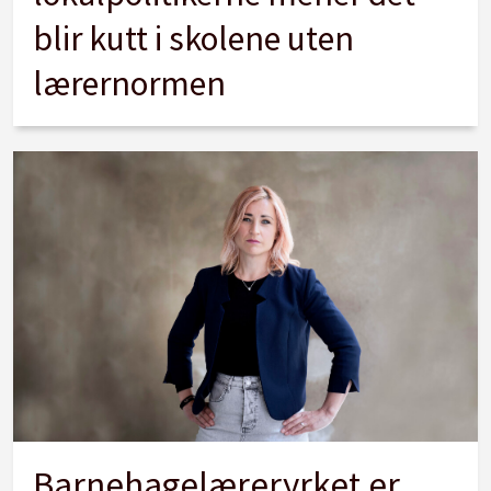
blir kutt i skolene uten
lærernormen
Barnehagelæreryrket er