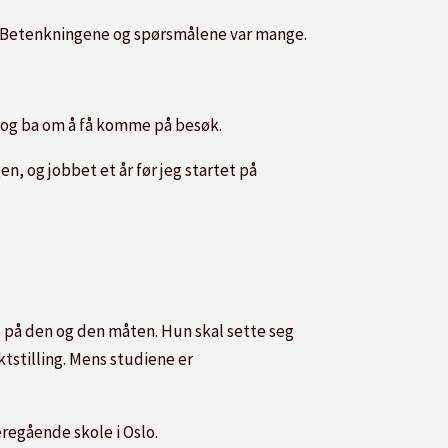
rn? Betenkningene og spørsmålene var mange.
, og ba om å få komme på besøk.
n, og jobbet et år før jeg startet på
 på den og den måten. Hun skal sette seg
tstilling. Mens studiene er
regående skole i Oslo.