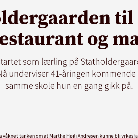
oldergaarden til
restaurant og ma
tartet som lærling på Statholdergaar
 Nå underviser 41-åringen kommende k
samme skole hun en gang gikk på.
 våknet tanken om at Marthe Høili Andresen kunne bli yrkesfa