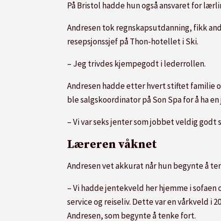
På Bristol hadde hun også ansvaret for lærl
Andresen tok regnskapsutdanning, fikk andre
resepsjonssjef på Thon-hotellet i Ski.
– Jeg trivdes kjempegodt i lederrollen.
Andresen hadde etter hvert stiftet familie
ble salgskoordinator på Son Spa for å ha en
– Vi var seks jenter som jobbet veldig godt
Læreren våknet
Andresen vet akkurat når hun begynte å tenk
– Vi hadde jentekveld her hjemme i sofaen og
service og reiseliv. Dette var en vårkveld i
Andresen, som begynte å tenke fort.