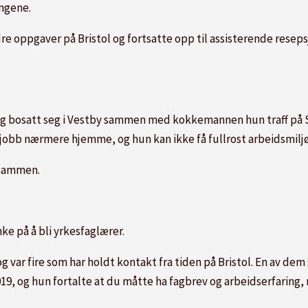
ingene.
 oppgaver på Bristol og fortsatte opp til assisterende resepsjo
 og bosatt seg i Vestby sammen med kokkemannen hun traff på S
 jobb nærmere hjemme, og hun kan ikke få fullrost arbeidsmilj
 sammen.
e på å bli yrkesfaglærer.
 var fire som har holdt kontakt fra tiden på Bristol. En av dem
 2019, og hun fortalte at du måtte ha fagbrev og arbeidserfarin