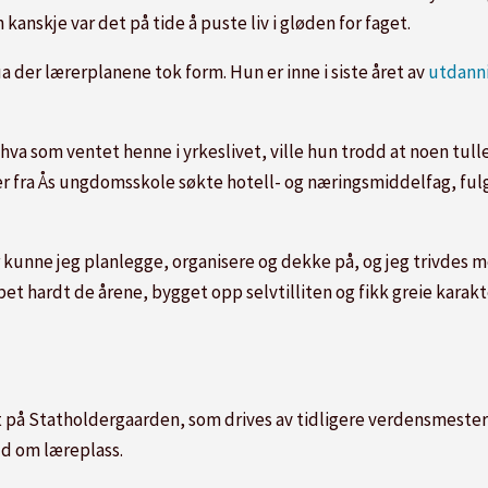
anskje var det på tide å puste liv i gløden for faget.
der lærerplanene tok form. Hun er inne i siste året av
utdann
hva som ventet henne i yrkeslivet, ville hun trodd at noen tul
er fra Ås ungdomsskole søkte hotell- og næringsmiddelfag, fulgt
er kunne jeg planlegge, organisere og dekke på, og jeg trivdes 
t hardt de årene, bygget opp selvtilliten og fikk greie karakte
rt på Statholdergaarden, som drives av tidligere verdensmester
ud om læreplass.