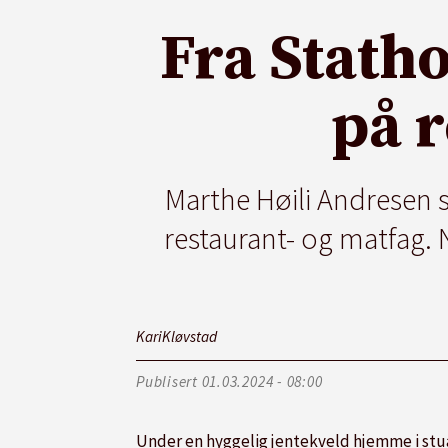
Fra Stath
på 
Marthe Høili Andresen s
restaurant- og matfag.
Kari
Kløvstad
Publisert
01.03.2024 - 08:00
Under en hyggelig jentekveld hjemme i stua