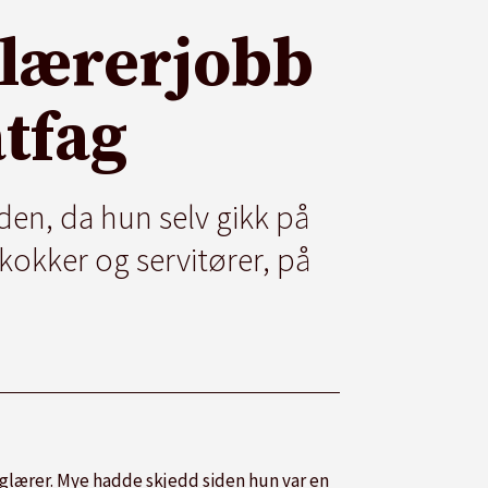
 lærerjobb
tfag
den, da hun selv gikk på
okker og servitører, på
glærer. Mye hadde skjedd siden hun var en