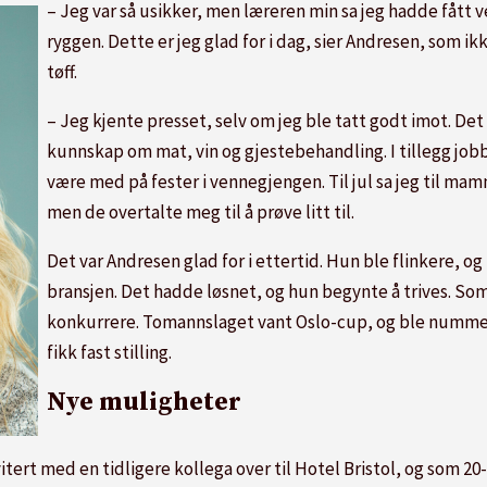
– Jeg var så usikker, men læreren min sa jeg hadde fått 
ryggen. Dette er jeg glad for i dag, sier Andresen, som ikk
tøff.
– Jeg kjente presset, selv om jeg ble tatt godt imot. Det 
kunnskap om mat, vin og gjestebehandling. I tillegg job
være med på fester i vennegjengen. Til jul sa jeg til mam
men de overtalte meg til å prøve litt til.
Det var Andresen glad for i ettertid. Hun ble flinkere, o
bransjen. Det hadde løsnet, og hun begynte å trives. So
konkurrere. Tomannslaget vant Oslo-cup, og ble nummer
fikk fast stilling.
Nye muligheter
tert med en tidligere kollega over til Hotel Bristol, og som 20