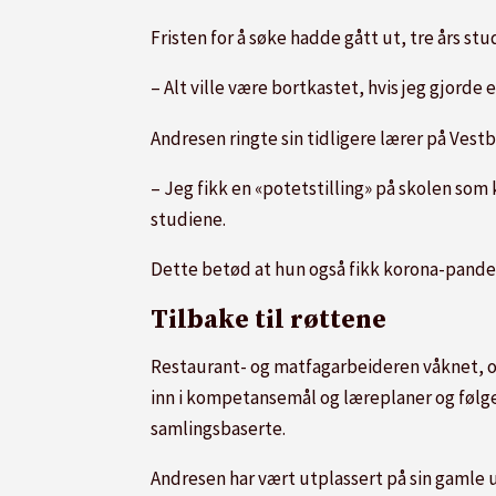
Fristen for å søke hadde gått ut, tre års 
– Alt ville være bortkastet, hvis jeg gjorde e
Andresen ringte sin tidligere lærer på Vest
– Jeg fikk en «potetstilling» på skolen som
studiene.
Dette betød at hun også fikk korona-pandem
Tilbake til røttene
Restaurant- og matfagarbeideren våknet, og
inn i kompetansemål og læreplaner og følger
samlingsbaserte.
Andresen har vært utplassert på sin gamle 