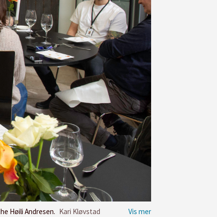
the Høili Andresen.
Kari Kløvstad