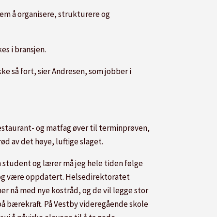
 dem å organisere, strukturere og
s i bransjen.
ke så fort, sier Andresen, som jobber i
estaurant- og matfag øver til terminprøven,
d av det høye, luftige slaget.
 student og lærer må jeg hele tiden følge
g være oppdatert. Helsedirektoratet
r nå med nye kostråd, og de vil legge stor
på bærekraft. På Vestby videregående skole