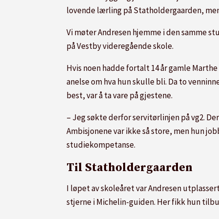
lovende lærling på Statholdergaarden, men k
Vi møter Andresen hjemme i den samme stua 
på Vestby videregående skole.
Hvis noen hadde fortalt 14 år gamle Marthe 
anelse om hva hun skulle bli. Da to venninn
best, var å ta vare på gjestene.
– Jeg søkte derfor servitørlinjen på vg2. D
Ambisjonene var ikke så store, men hun jobbe
studiekompetanse.
Til Statholdergaarden
I løpet av skoleåret var Andresen utplasse
stjerne i Michelin-guiden. Her fikk hun tilb