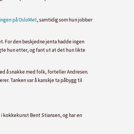
ingen på OsloMet
, samtidig som hun jobber
let. For den beskjedne jenta hadde ingen
e hun etter, og fant ut at det hun likte
med å snakke med folk, forteller Andresen.
rer. Tanken var å kanskje ta påbygg til
 i kokkekunst Bent Stiansen, og har en