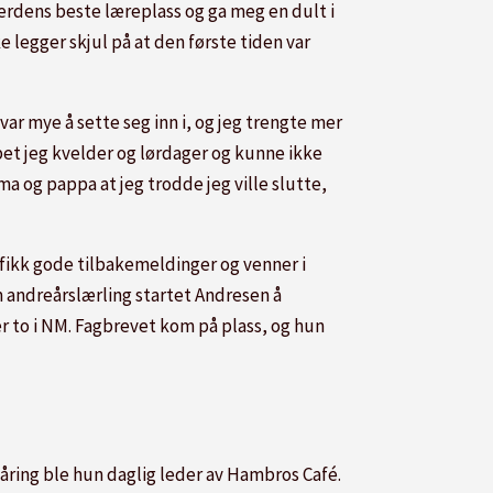
verdens beste læreplass og ga meg en dult i
e legger skjul på at den første tiden var
var mye å sette seg inn i, og jeg trengte mer
bet jeg kvelder og lørdager og kunne ikke
ma og pappa at jeg trodde jeg ville slutte,
g fikk gode tilbakemeldinger og venner i
m andreårslærling startet Andresen å
 to i NM. Fagbrevet kom på plass, og hun
-åring ble hun daglig leder av Hambros Café.