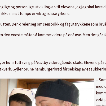
aglige og personlige utvikling-en til elevene, og jeg skal lære
ikke minst tempo er viktig i disse yrkene.
tten. Den dreier seg om sensorikk og faguttrykkene som bruke
men den eneste måten å komme videre på er å øve. Men det går ik
er hun i full sving på Vestby videregående skole. Elevene på r
bakverk. Gyllenbrune hamburgerbrød får selskap av et sukkerbrø
– Som
med o
komme
vekt 