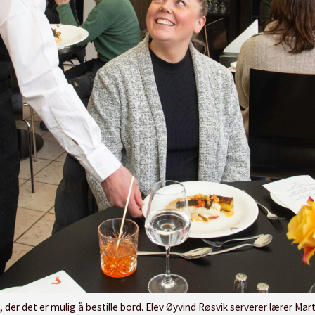
, der det er mulig å bestille bord. Elev Øyvind Røsvik serverer lærer Mar