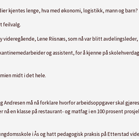
studier kjentes lenge, hva med økonomi, logistikk, mann og ba
t feilvalg.
by videregående, Lene Riisnæs, som nå var blitt avdelingsleder
 kantinemedarbeider og assistent, for å kjenne på skolehverdage
ien midt i det hele.
 Andresen må nå forklare hvorfor arbeidsoppgaver skal gjøres
 nå en klasse på restaurant- og matfag i en 100 prosent prosjek
ungdomsskole i Ås og hatt pedagogisk praksis på Etterstad vide