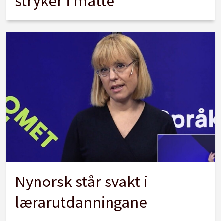
stryker i matte
Nynorsk står svakt i
lærarutdanningane