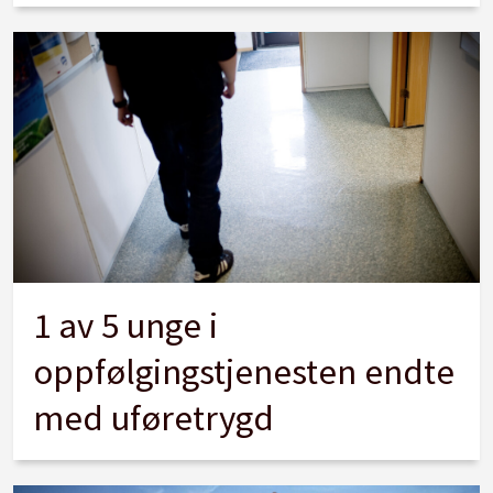
1 av 5 unge i
oppfølgingstjenesten endte
med uføretrygd