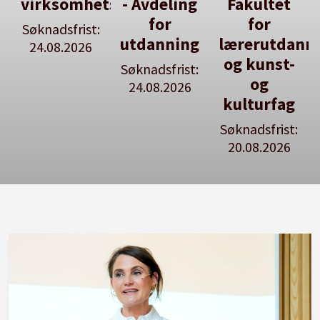
tsleiar
- Avdeling
Fakultet
du utlyse
for
for
en ledig
:
utdanning
lærerutdanning
stilling
og kunst-
Søknadsfrist:
Se våre
og
24.08.2026
stillingspakker
kulturfag
Søknadsfrist:
20.08.2026