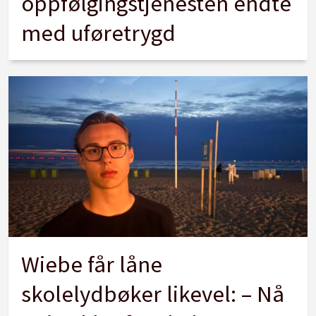
oppfølgingstjenesten endte
med uføretrygd
Wiebe får låne
skolelydbøker likevel: – Nå