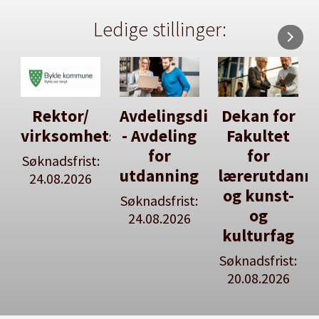
Ledige stillinger:
Avdelingsdirektør
Dekan for
Her kan
tsleiar
- Avdeling
Fakultet
du utlyse
for
for
en ledig
:
utdanning
lærerutdanning
stilling
og kunst-
Søknadsfrist:
Se våre
og
24.08.2026
stillingspakker
kulturfag
Søknadsfrist:
20.08.2026