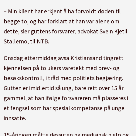
– Min klient har erkjent å ha forvoldt døden til
begge to, og har forklart at han var alene om
dette, sier guttens forsvarer, advokat Svein Kjetil
Stallemo, til NTB.
Onsdag ettermiddag avsa Kristiansand tingrett
kjennelsen på to ukers varetekt med brev- og
besøkskontroll, i tråd med politiets begjæring.
Gutten er imidlertid så ung, bare rett over 15 år
gammel, at han ifølge forsvareren må plasseres i
et fengsel som har spesialkompetanse på unge
innsatte.
15-åringen måtte dessuten ha medisinsk hjelp og