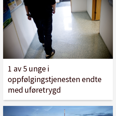
1 av 5 unge i
oppfølgingstjenesten endte
med uføretrygd