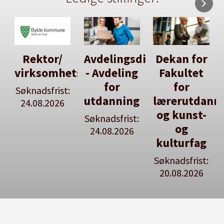
Avdelingsdirektør
Dekan for
Her kan
tsleiar
- Avdeling
Fakultet
du utlyse
for
for
en ledig
:
utdanning
lærerutdanning
stilling
og kunst-
Søknadsfrist:
Se våre
og
24.08.2026
stillingspakker
kulturfag
Søknadsfrist:
20.08.2026