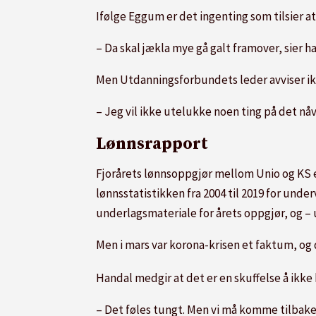
Ifølge Eggum er det ingenting som tilsier a
– Da skal jækla mye gå galt framover, sier ha
Men Utdanningsforbundets leder avviser i
– Jeg vil ikke utelukke noen ting på det nåv
Lønnsrapport
Fjorårets lønnsoppgjør mellom Unio og KS e
lønnsstatistikken fra 2004 til 2019 for u
underlagsmateriale for årets oppgjør, og –
Men i mars var korona-krisen et faktum, og 
Handal medgir at det er en skuffelse å ikk
– Det føles tungt. Men vi må komme tilbake 