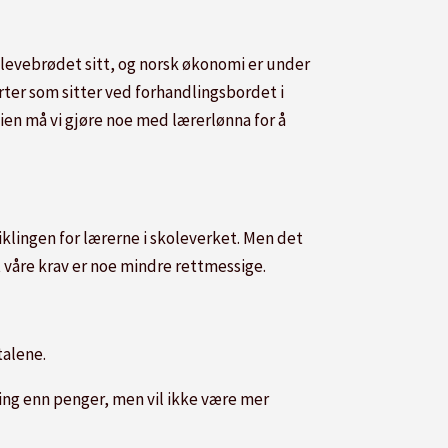
g levebrødet sitt, og norsk økonomi er under
arter som sitter ved forhandlingsbordet i
ien må vi gjøre noe med lærerlønna for å
klingen for lærerne i skoleverket. Men det
at våre krav er noe mindre rettmessige.
talene.
ting enn penger, men vil ikke være mer