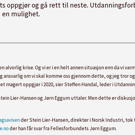
s oppgjør og gå rett til neste. Utdanningsfor
m en mulighet.
en alvorlig krise. Og vi er i en helt annen situasjon enn da vi va
eldig ansvarlig om vi skal komme oss gjennom dette, og jeg tro
et magert oppgjør i 2020, sier Steffen Handal, leder i Utdanni
tein Lier-Hansen og Jørn Eggum uttaler. Men dette er diskusjoner
agsavisen
der Stein Lier-Hansen, direktør i Norsk Industri, tok 
e.no
der han får svar fra Fellesforbundets Jørn Eggum.