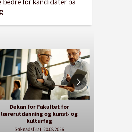
e bedre for kandidater på
ag
Dekan for Fakultet for
Her kan du u
lærerutdanning og kunst- og
Se vå
kulturfag
Søknadsfrist: 20.08.2026