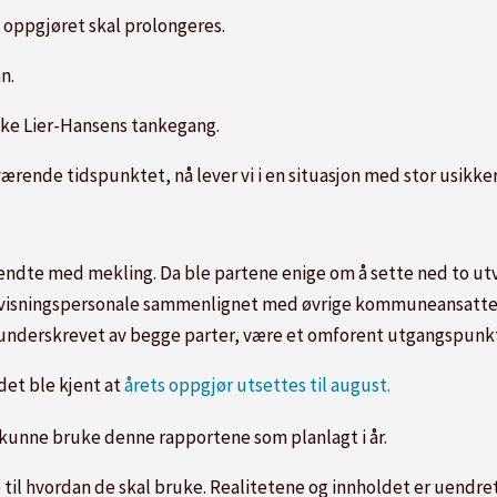
t oppgjøret skal prolongeres.
n.
kke Lier-Hansens tankegang.
ærende tidspunktet, nå lever vi i en situasjon med stor usikker
ndte med mekling. Da ble partene enige om å sette ned to utva
ndervisningspersonale sammenlignet med øvrige kommuneansatte.
 underskrevet av begge parter, være et omforent utgangspunkt
det ble kjent at
årets oppgjør utsettes til august.
e kunne bruke denne rapportene som planlagt i år.
til hvordan de skal bruke. Realitetene og innholdet er uendret