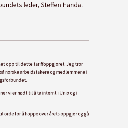
bundets leder, Steffen Handal
rmet opp til dette tariffoppgjøret. Jeg tror
r også norske arbeidstakere og medlemmene i
ngsforbundet.
 vi er nødt til å ta internt i Unio og i
til orde for å hoppe over årets oppgjør og gå