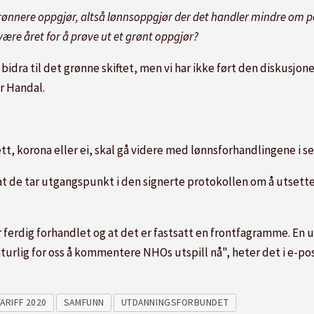
grønnere oppgjør, altså lønnsoppgjør der det handler mindre o
være året for å prøve ut et grønt oppgjør?
bidra til det grønne skiftet, men vi har ikke ført den diskusjone
r Handal.
ett, korona eller ei, skal gå videre med lønnsforhandlingene i
 at de tar utgangspunkt i den signerte protokollen om å utsett
 ferdig forhandlet og at det er fastsatt en frontfagramme. En u
aturlig for oss å kommentere NHOs utspill nå", heter det i e-po
TARIFF 2020
SAMFUNN
UTDANNINGSFORBUNDET