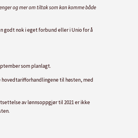
m penger og mer om tiltak som kan komme både
n godt nok i eget forbund eller i Unio for å
 september som planlagt.
e hovedtarifforhandlingene til høsten, med
tsettelse av lønnsoppgjør til 2021 er ikke
sten.