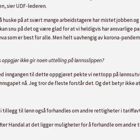
en, sier UDF-lederen.
Vi må huske på at svært mange arbeidstagere har mistet jobben o
kan snu på det og være glad for at vi heldigvis har ansvarlige p
 hva som er best for alle. Men helt uavhengig av korona-pandem
s oppgjør ikke gir noen uttelling på lønnsslippen?
ed inngangen til dette oppgjøret pekte vi nettopp på lønnsutvi
ønnsgapet nå. Jeg tror de fleste forstår det. Og det betyr ikke 
 tillegg til lønn også forhandles om andre rettigheter i tariffav
fter Handal at det ligger muligheter for å forhandle om andre 