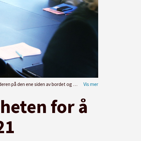
rdet og KS-sjef Tor Arne Gangsø på den andre.
heten for å
21