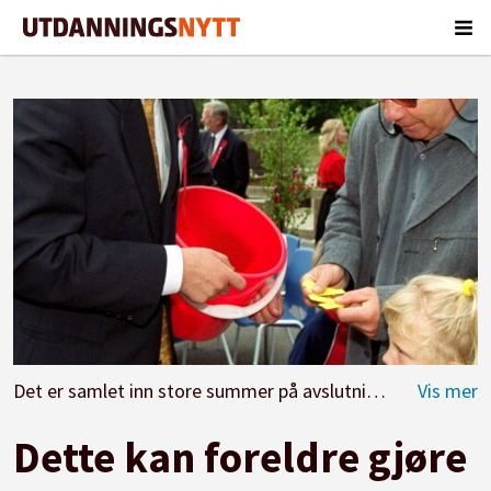
Det er samlet inn store summer på avslutninger, 17. mai og ved innsamlinger - penger som skulle gå til leirskole.
Dette kan foreldre gjøre