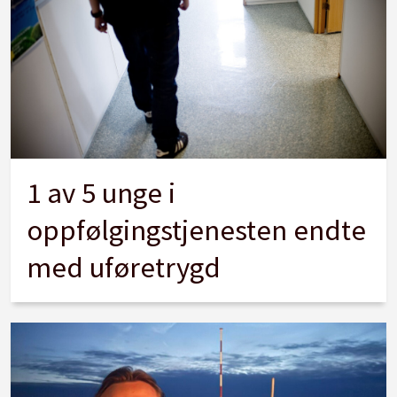
1 av 5 unge i
oppfølgingstjenesten endte
med uføretrygd