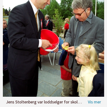
Jens Stoltenberg var loddselger for skolekorpset under 17. mai-arrangementet i 2000 på Kringsjå skole. Han solgte lodd til Egil Drillo Olsen og datteren Kine Olsen.