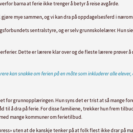
rfor barna at ferie ikke trenger å betyr å reise avgårde.
al gjøre mye sammen, og vi kan dra på oppdagelsesferd i næromr
forbundets sentralstyre, og er selv grunnskolelærer. Hun sier 
rferier. Dette er lærere klar over og de fleste lærere prøver å
re kan snakke om ferien på en måte som inkluderer alle elever, og
et for grunnopplæringen. Hun syns det er trist at så mange for
d til å dra på ferie. For disse familiene, trekker hun frem til
r med mange kommuner om ferietilbud.
ress» uten at de kanskje tenker på at folk flest ikke drar på m