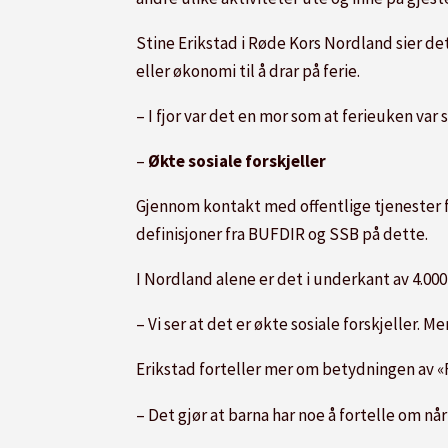
Stine Erikstad i Røde Kors Nordland sier det
eller økonomi til å drar på ferie.
– I fjor var det en mor som at ferieuken var 
–
Økte sosiale forskjeller
Gjennom kontakt med offentlige tjenester f
definisjoner fra BUFDIR og SSB på dette.
I Nordland alene er det i underkant av 4.000
– Vi ser at det er økte sosiale forskjeller. M
Erikstad forteller mer om betydningen av «Fe
– Det gjør at barna har noe å fortelle om nå