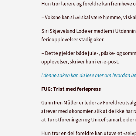
Hun tror lærere og foreldre kan fremheve ove
– Voksne kan si «vi skal være hjemme, vi sk
Siri Skjæveland Lode er medlem i Utdannings
ferieopplevelser stadig øker.
– Dette gjelder både jule-, påske- og somme
opplevelser, skriver hun i en e-post.
I denne saken kan du lese mer om hvordan lære
FUG: Trist med feriepress
Gunn Iren Müller er leder av Foreldreutvalg
strever med økonomien slik at de ikke har rå
at Turistforeningen og Unicef samarbeide
Hun tror en del foreldre kan utøve et «selvp