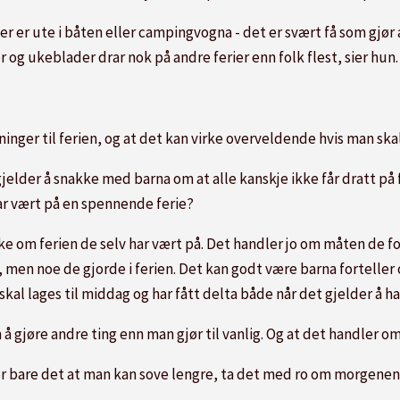
ler er ute i båten eller campingvogna - det er svært få som gjør a
ser og ukeblader drar nok på andre ferier enn folk flest, sier hun.
ninger til ferien, og at det kan virke overveldende hvis man s
gjelder å snakke med barna om at alle kanskje ikke får dratt på f
ar vært på en spennende ferie?
snakke om ferien de selv har vært på. Det handler jo om måten de f
 men noe de gjorde i ferien. Det kan godt være barna fortelle
al lages til middag og har fått delta både når det gjelder å ha
 gjøre andre ting enn man gjør til vanlig. Og at det handler om
jør bare det at man kan sove lengre, ta det med ro om morgenen o