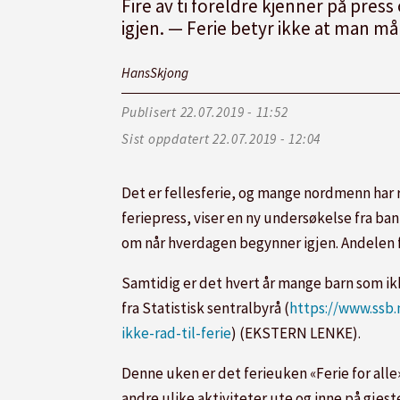
Fire av ti foreldre kjenner på pres
igjen. — Ferie betyr ikke at man må 
Hans
Skjong
Publisert
22.07.2019 - 11:52
Sist oppdatert
22.07.2019 - 12:04
Det er fellesferie, og mange nordmenn har r
feriepress, viser en ny undersøkelse fra bank
om når hverdagen begynner igjen. Andelen fo
Samtidig er det hvert år mange barn som ikke 
fra Statistisk sentralbyrå (
https://www.ssb.
ikke-rad-til-ferie
) (EKSTERN LENKE).
­Denne uken er det ferieuken «Ferie for alle
andre ulike aktiviteter ute og inne på gjes