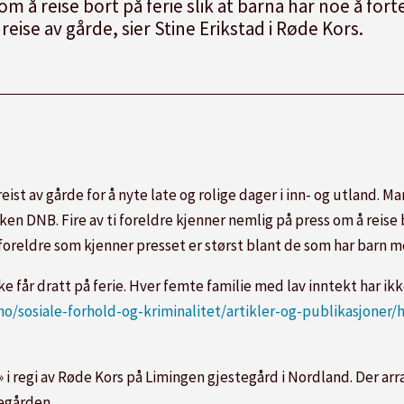
s om å reise bort på ferie slik at barna har noe å f
reise av gårde, sier Stine Erikstad i Røde Kors.
eist av gårde for å nyte late og rolige dager i inn- og utland. 
en DNB. Fire av ti foreldre kjenner nemlig på press om å reise bo
reldre som kjenner presset er størst blant de som har barn mell
får dratt på ferie. Hver femte familie med lav inntekt har ikke r
no/sosiale-forhold-og-kriminalitet/artikler-og-publikasjoner
» i regi av Røde Kors på Limingen gjestegård i Nordland. Der arr
tegården.