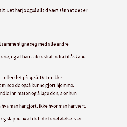
lt. Det har jo også alltid vært sånn at det er
kal sammenligne seg med alle andre.
erie, og at barna ikke skal bidra til å skape
orteller det på også. Det er ikke
r om noe de også kunne gjort hjemme.
ndle inn maten og å lage den, sier hun.
 hva man har gjort, ikke hvor man har vært.
g slappe av at det blir feriefølelse, sier