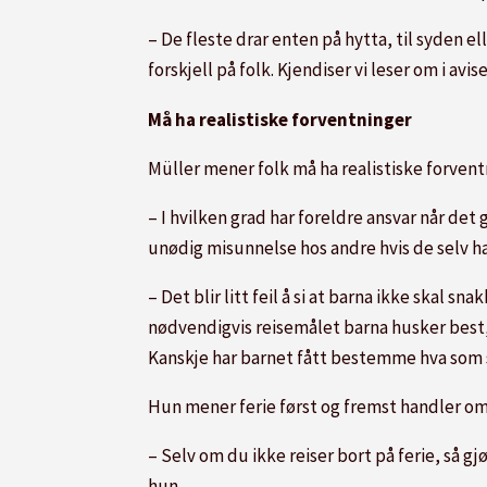
– De fleste drar enten på hytta, til syden el
forskjell på folk. Kjendiser vi leser om i avi
Må ha realistiske forventninger
Müller mener folk må ha realistiske forvent
– I hvilken grad har foreldre ansvar når det 
unødig misunnelse hos andre hvis de selv h
– Det blir litt feil å si at barna ikke skal 
nødvendigvis reisemålet barna husker best,
Kanskje har barnet fått bestemme hva som sk
Hun mener ferie først og fremst handler om å
– Selv om du ikke reiser bort på ferie, så g
hun.