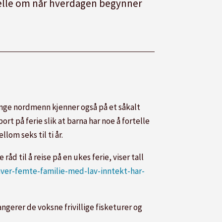
ortelle om når hverdagen begynner
Mange nordmenn kjenner også på et såkalt
rt på ferie slik at barna har noe å fortelle
om seks til ti år.
åd til å reise på en ukes ferie, viser tall
/hver-femte-familie-med-lav-inntekt-har-
angerer de voksne frivillige fisketurer og