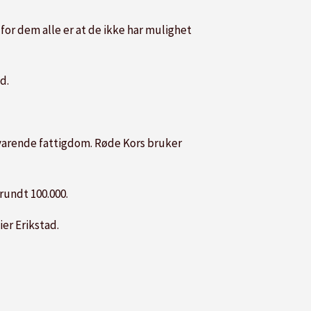
 for dem alle er at de ikke har mulighet
d.
dvarende fattigdom. Røde Kors bruker
rundt 100.000.
ier Erikstad.