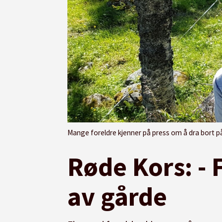
Mange foreldre kjenner på press om å dra bort på ferie. Stine Erikstad i Røde Kors sier 
Røde Kors: - 
av gårde