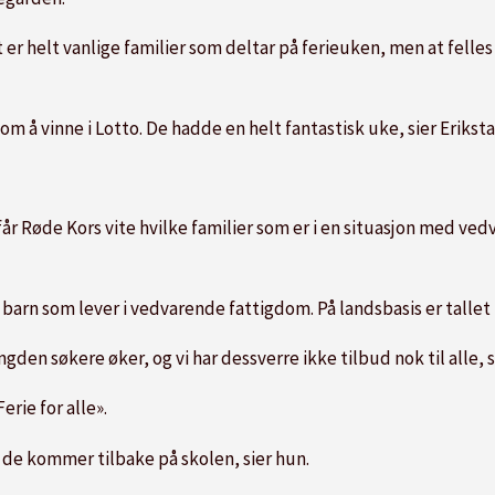
 er helt vanlige familier som deltar på ferieuken, men at felles
som å vinne i Lotto. De hadde en helt fantastisk uke, sier Eriksta
år Røde Kors vite hvilke familier som er i en situasjon med ve
 barn som lever i vedvarende fattigdom. På landsbasis er tallet 
engden søkere øker, og vi har dessverre ikke tilbud nok til alle, s
rie for alle».
r de kommer tilbake på skolen, sier hun.