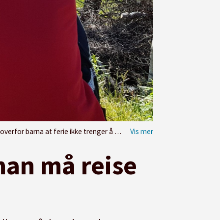
ud «Ferie for alle». FOTO: Brønnøysund Røde Kors/Nordland Røde Kors
 man må reise