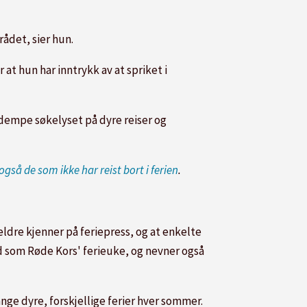
ådet, sier hun.
at hun har inntrykk av at spriket i
 dempe søkelyset på dyre reiser og
så de som ikke har reist bort i ferien
.
eldre kjenner på feriepress, og at enkelte
bud som Røde Kors' ferieuke, og nevner også
ange dyre, forskjellige ferier hver sommer.