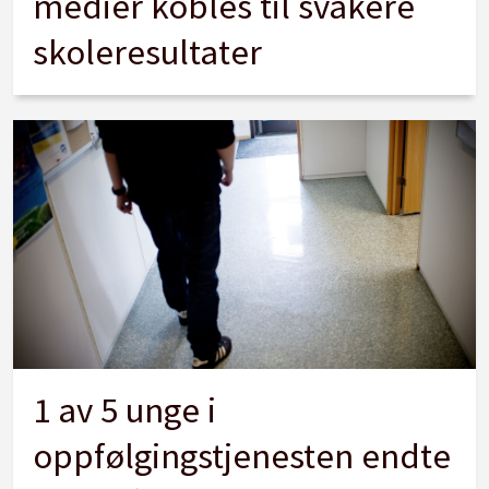
medier kobles til svakere
skoleresultater
1 av 5 unge i
oppfølgingstjenesten endte