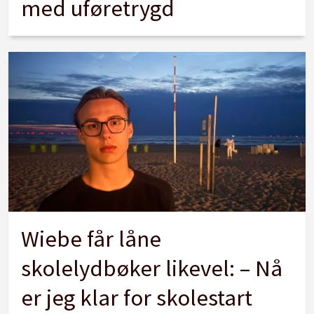
med uføretrygd
Wiebe får låne
skolelydbøker likevel: – Nå
er jeg klar for skolestart