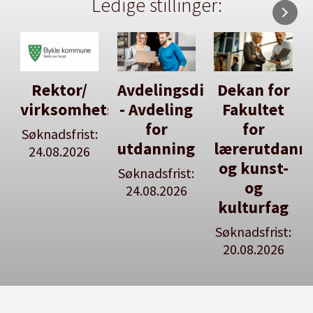
Ledige stillinger:
Avdelingsdirektør
Dekan for
Her kan
tsleiar
- Avdeling
Fakultet
du utlyse
for
for
en ledig
:
utdanning
lærerutdanning
stilling
og kunst-
Søknadsfrist:
Se våre
og
24.08.2026
stillingspakker
kulturfag
Søknadsfrist:
20.08.2026