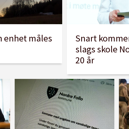
n enhet måles
Snart kommer
slags skole N
20 år