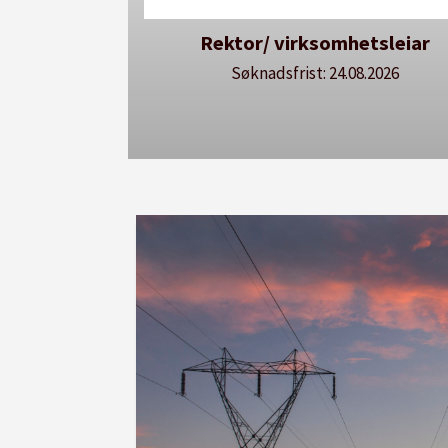
ktor/ virksomhetsleiar
Avdelingsdirektø
utda
Søknadsfrist: 24.08.2026
Søknadsfrist