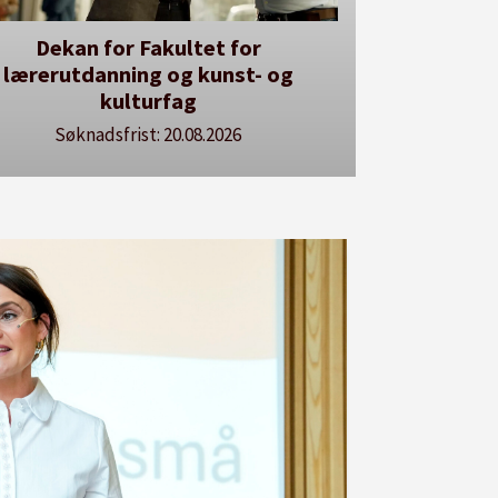
r
Her kan du utlyse en ledig stilling
- og
Se våre stillingspakker