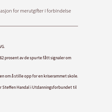
sjon for merutgifter i forbindelse
VG.
 62 prosent av de spurte fått signaler om
en om å stille opp for en kriserammet
skole
.
der Steffen Handal i Utdanningsforbundet til