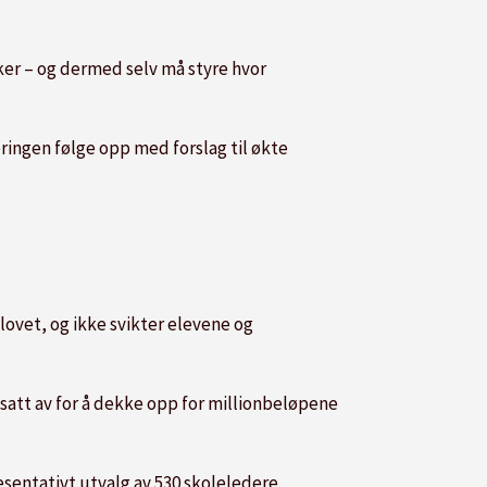
ker – og dermed selv må styre hvor
ringen følge opp med forslag til økte
 lovet, og ikke svikter elevene og
 satt av for å dekke opp for millionbeløpene
sentativt utvalg av 530
skole
ledere.