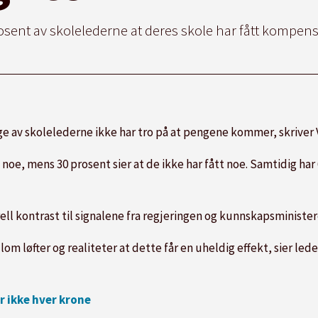
sent av skolelederne at deres skole har fått kompensa
ge av
skole
lederne ikke har tro på at pengene kommer, skriver 
noe, mens 30 prosent sier at de ikke har fått noe. Samtidig har
ll kontrast til signalene fra regjeringen og kunnskapsminister
lom løfter og realiteter at dette får en uheldig effekt, sier le
 ikke hver krone