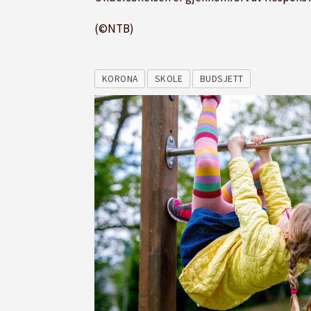
(©NTB)
KORONA
SKOLE
BUDSJETT