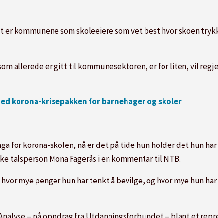
 det er kommunene som
skole
eiere som vet best hvor skoen tryk
m allerede er gitt til kommunesektoren, er for liten, vil regje
ed korona-krisepakken for barnehager og skoler
nga for korona-
skole
n, nå er det på tide hun holder det hun har
ke talsperson Mona Fagerås i en kommentar til NTB.
på hvor mye penger hun har tenkt å bevilge, og hvor mye hun har
nalyse – på oppdrag fra Utdanningsforbundet – blant et repre