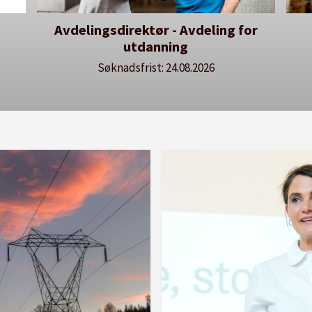
r - Avdeling for
Dekan for Fakultet fo
nning
lærerutdanning og kunst
kulturfag
: 24.08.2026
Søknadsfrist: 20.08.2026