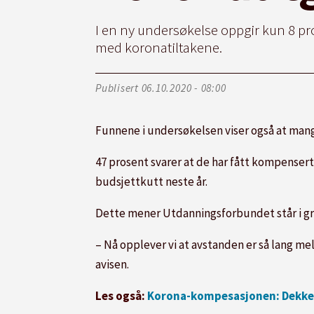
I en ny undersøkelse oppgir kun 8 pro
med koronatiltakene.
Publisert
06.10.2020 - 08:00
Funnene i undersøkelsen viser også at man
47 prosent svarer at de har fått kompensert 
budsjettkutt neste år.
Dette mener Utdanningsforbundet står i gre
– Nå opplever vi at avstanden er så lang mel
avisen.
Les også:
Korona-kompesasjonen: Dekker