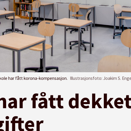
skole har fått korona-kompensasjon.
Illustrasjonsfoto: Joakim S. Eng
har fått dekke
ifter