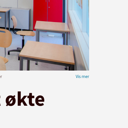
er
t økte