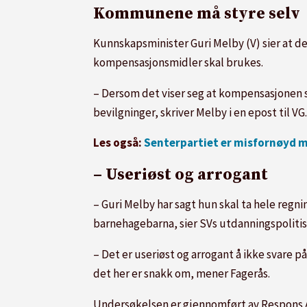
Kommunene må styre selv
Kunnskapsminister Guri Melby (V) sier at
kompensasjonsmidler skal brukes.
– Dersom det viser seg at kompensasjonen so
bevilgninger, skriver Melby i en epost til VG.
Les også:
Senterpartiet er misfornøyd m
– Useriøst og arrogant
– Guri Melby har sagt hun skal ta hele regni
barnehagebarna, sier SVs utdanningspolitis
– Det er useriøst og arrogant å ikke svare 
det her er snakk om, mener Fagerås.
Undersøkelsen er gjennomført av Respons A