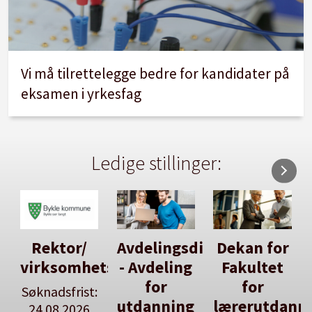
Vi må tilrettelegge bedre for kandidater på
eksamen i yrkesfag
Ledige stillinger:
Avdelingsdirektør
Dekan for
Her kan
tsleiar
- Avdeling
Fakultet
du utlyse
for
for
en ledig
:
utdanning
lærerutdanning
stilling