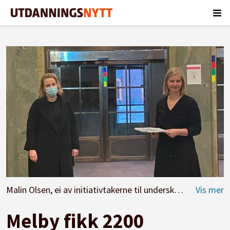
Malin Olsen, ei av initiativtakerne til underskriftskampanjen, overleverte 2200 protester mot ny barnehagelov til kunnskapsminister Guri Melby torsdag. Fredag går høringsfristen ut.
Melby fikk 2200