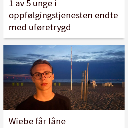
1 av 5 unge i
oppfølgingstjenesten endte
med uføretrygd
Wiebe får låne