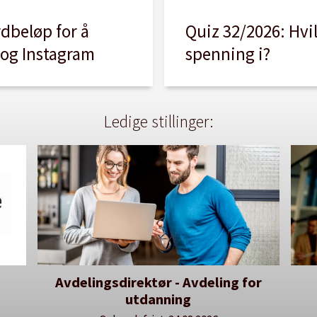
Quiz 32/2026: Hvi
rdbeløp for å
spenning i?
 og Instagram
Ledige stillinger:
or
Dekan for Fakultet for
He
lærerutdanning og kunst- og
kulturfag