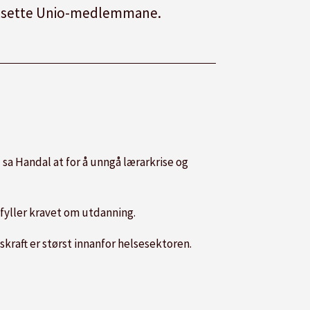
tilsette Unio-medlemmane.
l
sa Handal at for å unngå lærarkrise og
ppfyller kravet om utdanning.
skraft er størst innanfor helsesektoren.