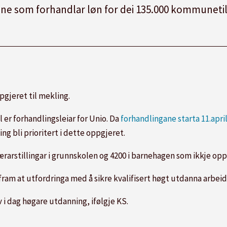
rtane som forhandlar løn for dei 135.000 kommune
ppgjeret til mekling.
er forhandlingsleiar for Unio. Da
forhandlingane starta 11.apri
g bli prioritert i dette oppgjeret.
 i lærarstillingar i grunnskolen og 4200 i barnehagen som ikkje o
e fram at utfordringa med å sikre kvalifisert høgt utdanna arbeid
i dag høgare utdanning, ifølgje KS.