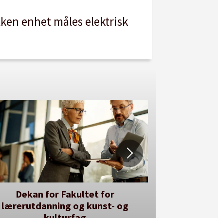
lken enhet måles elektrisk
r kan du utlyse en ledig stilling
Se våre stillingspakker