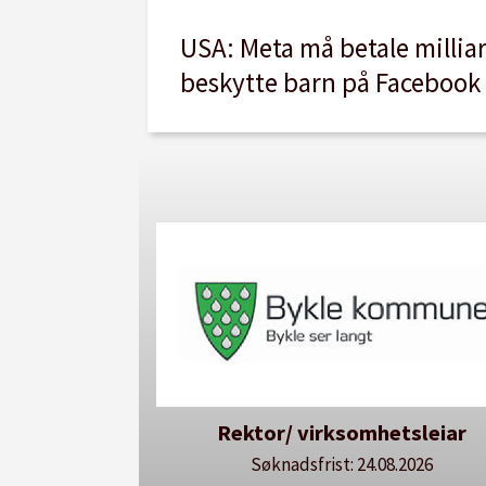
USA: Meta må betale millia
beskytte barn på Facebook
etsleiar
Avdelingsdirektør - Avdeling f
utdanning
8.2026