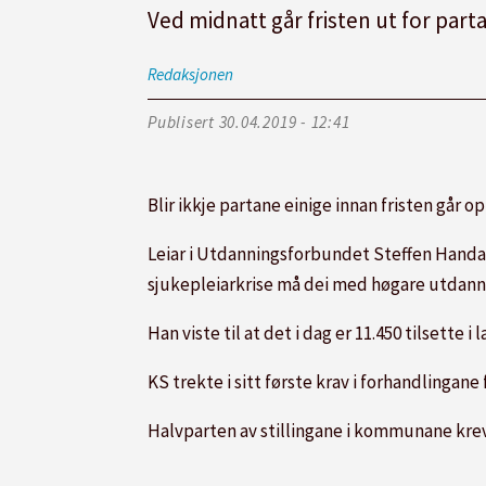
Ved midnatt går fristen ut for pa
Redaksjonen
Publisert
30.04.2019 - 12:41
Blir ikkje partane einige innan fristen går o
Leiar i Utdanningsforbundet Steffen Handal 
sjukepleiarkrise må dei med høgare utdannin
Han viste til at det i dag er 11.450 tilsette
KS trekte i sitt første krav i forhandlingan
Halvparten av stillingane i kommunane krev 