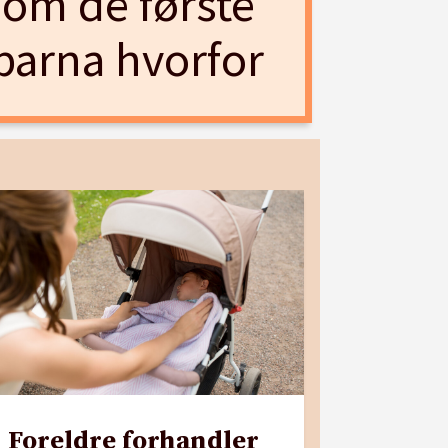
nom de første
 barna hvorfor
Foreldre forhandler