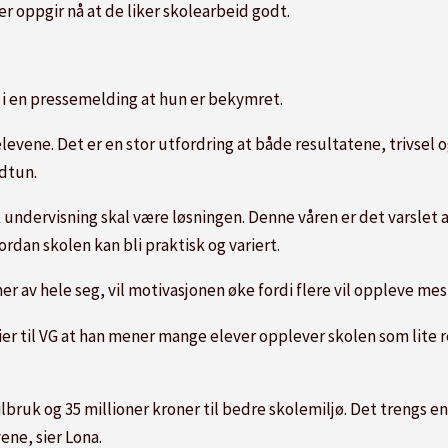
er oppgir nå at de liker skolearbeid godt.
 i en pressemelding at hun er bekymret.
levene. Det er en stor utfordring at både resultatene, trivsel og
rdtun.
k undervisning skal være løsningen. Denne våren er det varslet 
vordan skolen kan bli praktisk og variert.
r av hele seg, vil motivasjonen øke fordi flere vil oppleve mest
ier til VG at han mener mange elever opplever skolen som lite r
ruk og 35 millioner kroner til bedre skolemiljø. Det trengs en 
ene, sier Lona.