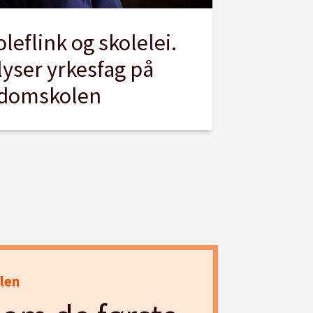
leflink og skolelei.
lyser yrkesfag på
domskolen
len