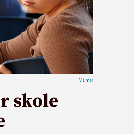
r skole
ke