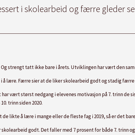
ssert i skolearbeid og færre gleder seg
g strengt tatt ikke bare i årets. Utviklingen har vært den samm
 å lære. Færre sier at de liker skolearbeid godt og stadig færre s
 har vært størst nedgang i elevenes motivasjon på 7. trinn de sis
0. trinn siden 2020.
de likte å lære i mange eller de fleste fag i 2019, så er det ba
 skolearbeid godt. Det faller med 7 prosent for både 7. trinn og 10