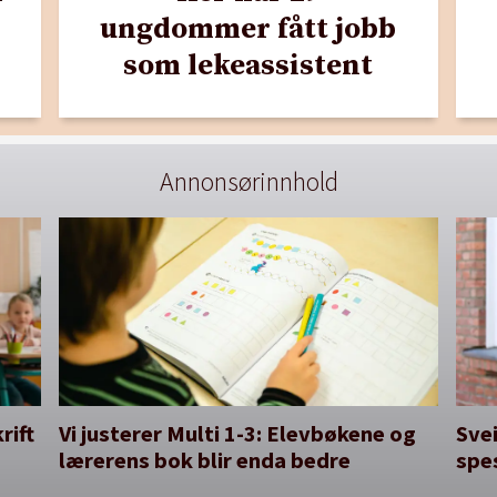
ungdommer fått jobb
som lekeassistent
Annonsørinnhold
rift
Vi justerer Multi 1-3: Elevbøkene og
Svei
lærerens bok blir enda bedre
spe