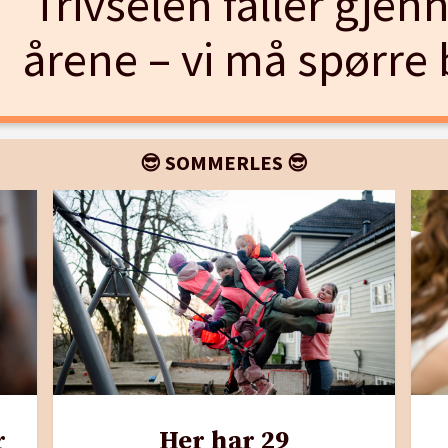
Trivselen faller gjen
årene – vi må spørre
😎 SOMMERLES 😎
r
Her har 29