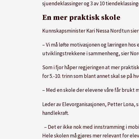
sjuendeklassinger og 3 av 10 tiendeklassing
En mer praktisk skole
Kunnskapsminister Kari Nessa Nordtun sier
– Vi må løfte motivasjonen og læringen hos e
utviklingstrekkene i sammenheng, sier No
Som i fjor håper regjeringen at mer praktis
for 5.-10. trinn som blant annet skal se på h
– Med en skole der elevene våre får brukt me
Leder av Elevorganisasjonen, Petter Lona, s
handlekraft.
– Det er ikke nok med innstramming i mobilb
Hele skolen må gjøres mer relevant for elev