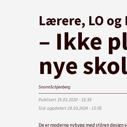
Lærere, LO og 
– Ikke pl
nye sko
Snorre
Schjønberg
Publisert
19.03.2020 - 15:38
Sist oppdatert
28.03.2024 - 15:05
De er moderne nybygg med stilren design so