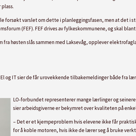
 plass.
e forsøkt varslet om dette i planleggingsfasen, men at det i st
sforum (FEF). FEF drives av fylkeskommunene, og skal blant a
m fra høsten slås sammen med Laksevåg, opplever elektrofagl
El og IT sier de får urovekkende tilbakemeldinger både fra læ
LO-forbundet representerer mange lærlinger og seinere 
sier arbeidsgiverne er bekymret over kvaliteten på enke
– Det er et kjempeproblem hvis elevene ikke får praktisk
for å koble motoren, hvis ikke de lærer seg å bruke verkt