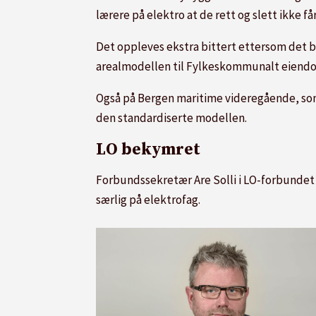
lærere på elektro at de rett og slett ikke får
Det oppleves ekstra bittert ettersom det bl
arealmodellen til Fylkeskommunalt eiendom
Også på Bergen maritime videregående, so
den standardiserte modellen.
LO bekymret
Forbundssekretær Are Solli i LO-forbundet 
særlig på
elektrofag.