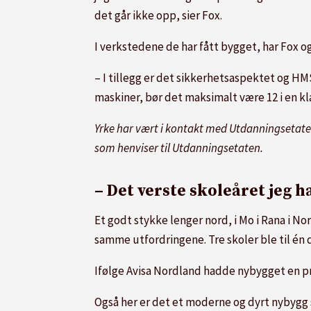
det går ikke opp, sier Fox.
I verkstedene de har fått bygget, har Fox ogs
– I tillegg er det sikkerhetsaspektet og HM
maskiner, bør det maksimalt være 12 i en klas
Yrke har vært i kontakt med Utdanningsetate
som henviser til Utdanningsetaten.
– Det verste skoleåret jeg h
Et godt stykke lenger nord, i Mo i Rana i No
samme utfordringene. Tre skoler ble til én
Ifølge Avisa Nordland hadde nybygget en pri
Også her er det et moderne og dyrt nybygg 