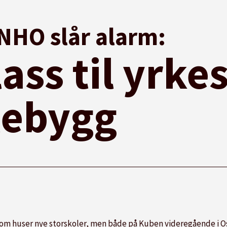
NHO slår alarm:
ass til yrkes
lebygg
m huser nye storskoler, men både på Kuben videregående i Osl