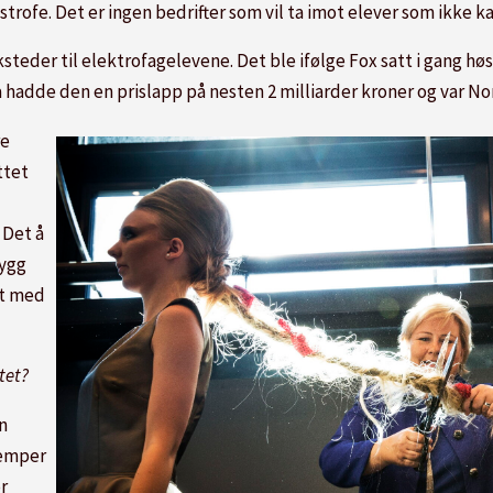
astrofe. Det er ingen bedrifter som vil ta imot elever som ikke
steder til elektrofagelevene. Det ble ifølge Fox satt i gang høst
 hadde den en prislapp på nesten 2 milliarder kroner og var N
re
ttet
Det å
bygg
et med
tet?
en
jemper
or