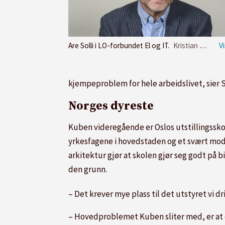
Are Solli i LO-forbundet El og IT.
Kristian Brustad
kjempeproblem for hele arbeidslivet, sier So
Norges dyreste
Kuben videregående er Oslos utstillingsskol
yrkesfagene i hovedstaden og et svært mod
arkitektur gjør at skolen gjør seg godt på b
den grunn.
– Det krever mye plass til det utstyret vi dr
– Hovedproblemet Kuben sliter med, er at de