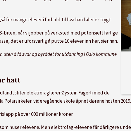
å for mange elever i forhold til hva han føler er trygt.
S-biten, når vi jobber på verksted med potensielt farlige
se, det er uforsvarlig å putte 16 elever inn her, sier han.
n uten å få svar og byrådet for utdanning i Oslo kommune
ar hatt
rdland, sliter elektrofaglærer Øystein Fagerli med de
 da Polarsirkelen videregående skole åpnet dørene høsten 2019.
slapp på over 600 millioner kroner.
som huser elevene. Men elektrofag-elevene får dårligere underv