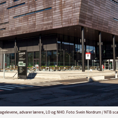
rofagelevene, advarer lærere, LO og NHO. Foto: Svein Nordrum / NTB sc