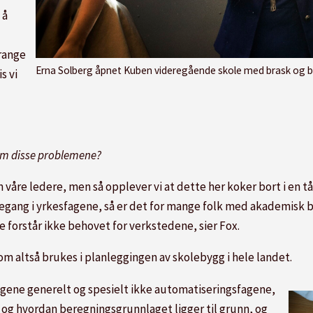
 å
range
Erna Solberg åpnet Kuben videregående skole med brask og b
s vi
 om disse problemene?
m våre ledere, men så opplever vi at dette her koker bort i en t
nkegang i yrkesfagene, så er det for mange folk med akademisk b
 forstår ikke behovet for verkstedene, sier Fox.
m altså brukes i planleggingen av skolebygg i hele landet.
fagene generelt og spesielt ikke automatiseringsfagene,
 og hvordan beregningsgrunnlaget ligger til grunn, og