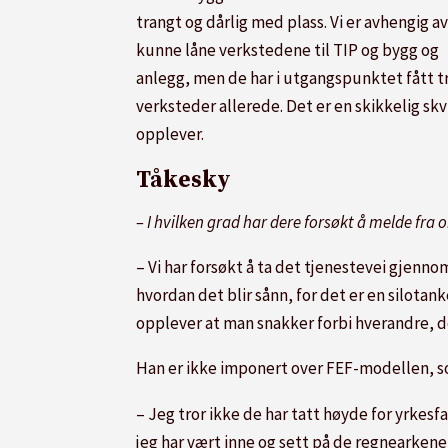
trangt og dårlig med plass. Vi er avhengig av
kunne låne verkstedene til TIP og bygg og
anlegg, men de har i utgangspunktet fått t
verksteder allerede. Det er en skikkelig skvi
opplever.
Tåkesky
– I hvilken grad har dere forsøkt å melde fra
– Vi har forsøkt å ta det tjenestevei gjenno
hvordan det blir sånn, for det er en silota
opplever at man snakker forbi hverandre, de
Han er ikke imponert over FEF-modellen, so
– Jeg tror ikke de har tatt høyde for yrkes
jeg har vært inne og sett på de regnearkene