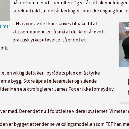
når de kommer ut i bedriften. Og vi får tilbakemeldinger
lærekontrakt, at de får lærlinger som ikke engang kan bru
– Hvis noe av det kan skrives tilbake til at
klasserommene er så små at de ikke får øvet i
praktisk yrkesutøvelse, så er det et
lli.
e, en viktig deltaker i byrådets plan om å styrke
erne bygg. Store åpne fellesarealer og slående
ilder. Men elektrofag­lærer James Fox er ikke fornøyd av
iver med. Der er det null forståelse videre i systemet. Vi møter e
n er bygget etter denne vekslingsmodellen som FEF har, med at 