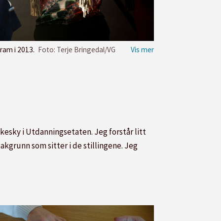
ram i 2013.
Foto: Terje Bringedal/VG
åkesky i Utdanningsetaten. Jeg forstår litt
akgrunn som sitter i de stillingene. Jeg