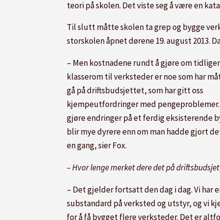
teori på skolen. Det viste seg å være en kat
Til slutt måtte skolen ta grep og bygge verk
storskolen åpnet dørene 19. august 2013. Da
– Men kostnadene rundt å gjøre om tidlige
klasserom til verksteder er noe som har må
gå på driftsbudsjettet, som har gitt oss
kjempeutfordringer med pengeproblemer. 
gjøre endringer på et ferdig eksisterende 
blir mye dyrere enn om man hadde gjort d
en gang, sier Fox.
– Hvor lenge merket dere det på driftsbudsjet
– Det gjelder fortsatt den dag i dag. Vi har 
substandard på verksted og utstyr, og vi k
for å få bygget flere verksteder. Det er altf