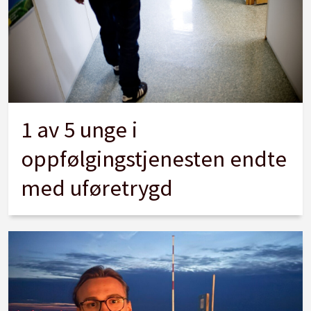
1 av 5 unge i
oppfølgingstjenesten endte
med uføretrygd