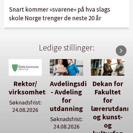
Snart kommer «svarene» på hva slags
skole Norge trenger de neste 20 år
Ledige stillinger:
Avdelingsdirektør
Dekan for
Her kan
tsleiar
- Avdeling
Fakultet
du utlyse
for
for
en ledig
:
utdanning
lærerutdanning
stilling
og kunst-
Søknadsfrist:
Se våre
og
24.08.2026
stillingspakker