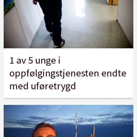
1 av 5 unge i
oppfølgingstjenesten endte
med uføretrygd