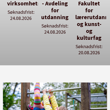
tsleiar
- Avdeling
Fakultet
du utlyse
for
for
en ledig
:
utdanning
lærerutdanning
stilling
og kunst-
Søknadsfrist:
Se våre
og
24.08.2026
stillingspakker
kulturfag
Søknadsfrist:
20.08.2026