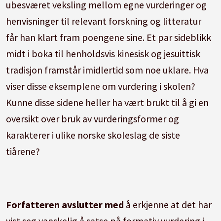
ubesværet veksling mellom egne vurderinger og
henvisninger til relevant forskning og litteratur
får han klart fram poengene sine. Et par sideblikk
midt i boka til henholdsvis kinesisk og jesuittisk
tradisjon framstår imidlertid som noe uklare. Hva
viser disse eksemplene om vurdering i skolen?
Kunne disse sidene heller ha vært brukt til å gi en
oversikt over bruk av vurderingsformer og
karakterer i ulike norske skoleslag de siste
tiårene?
Forfatteren avslutter med
å erkjenne at det har
vist seg vanskelig å satse på formativ vurdering i