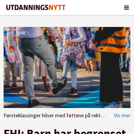
Førsteklassinger hilser med føttene på rektor Espen Patsis-Torgersen på Lakkegata skole i Oslo første skoledag.
FHI: Barn har begrenset