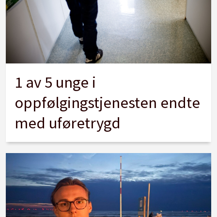
1 av 5 unge i
oppfølgingstjenesten endte
med uføretrygd