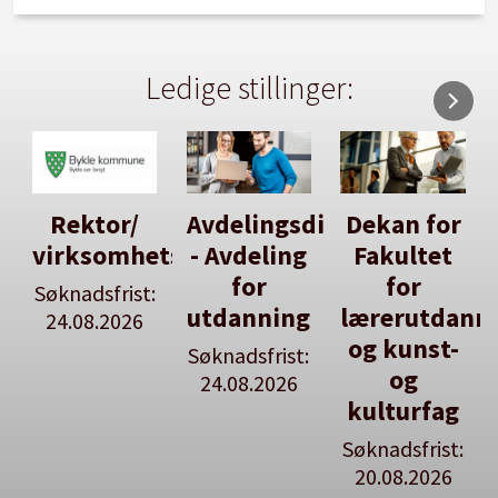
Ledige stillinger:
Avdelingsdirektør
Dekan for
Her kan
tsleiar
- Avdeling
Fakultet
du utlyse
for
for
en ledig
:
utdanning
lærerutdanning
stilling
og kunst-
Søknadsfrist:
Se våre
og
24.08.2026
stillingspakker
kulturfag
Søknadsfrist:
20.08.2026