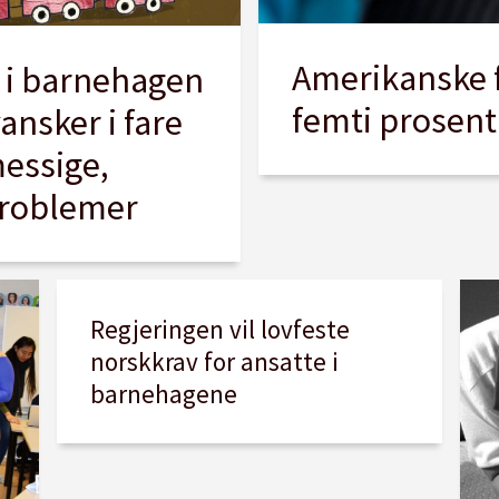
Amerikanske f
p i barnehagen
femti prosent
ansker i fare
messige,
problemer
Regjeringen vil lovfeste
norskkrav for ansatte i
barnehagene