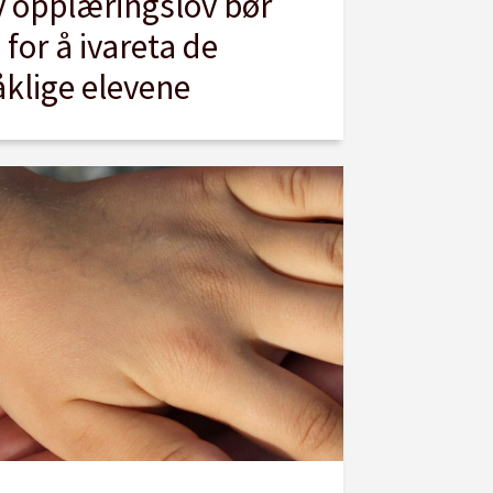
ny opplæringslov bør
or å ivareta de
åklige elevene