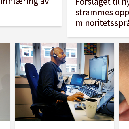
 innlæring av
Forslaget til 
strammes opp f
minoritetsspr