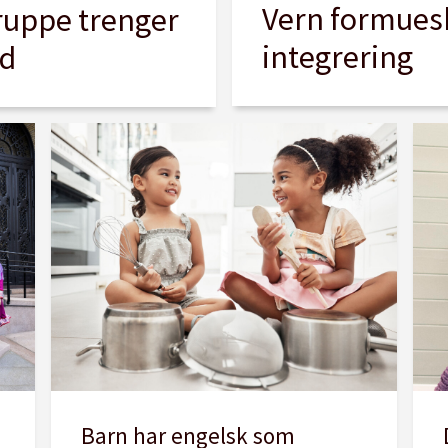
Vern formueska
ruppe trenger
integrering
ld
Barn har engelsk som