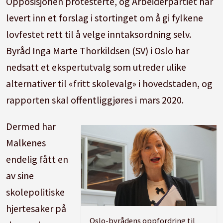
Opposisjonen protesterte, og Arbeiderpartiet har
levert inn et forslag i stortinget om å gi fylkene
lovfestet rett til å velge inntaksordning selv.
Byråd Inga Marte Thorkildsen (SV) i Oslo har
nedsatt et ekspertutvalg som utreder ulike
alternativer til «fritt skolevalg» i hovedstaden, og
rapporten skal offentliggjøres i mars 2020.
Dermed har
Malkenes
endelig fått en
av sine
skolepolitiske
hjertesaker på
Oslo-byrådens oppfordring til