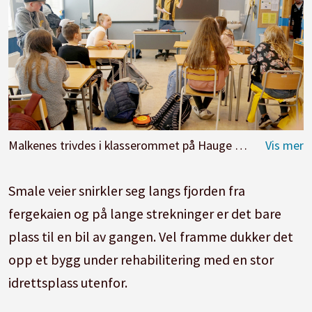
Malkenes trivdes i klasserommet på Hauge oppvekst. Et hav av forskjell fra å jobbe i Osloskolen.
Smale veier snirkler seg langs fjorden fra
fergekaien og på lange strekninger er det bare
plass til en bil av gangen. Vel framme dukker det
opp et bygg under rehabilitering med en stor
idrettsplass utenfor.