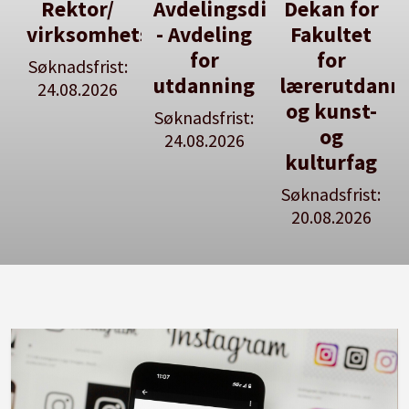
Avdelingsdirektør
Dekan for
Her kan
tsleiar
- Avdeling
Fakultet
du utlyse
for
for
en ledig
:
utdanning
lærerutdanning
stilling
og kunst-
Søknadsfrist:
Se våre
og
24.08.2026
stillingspakker
kulturfag
Søknadsfrist:
20.08.2026