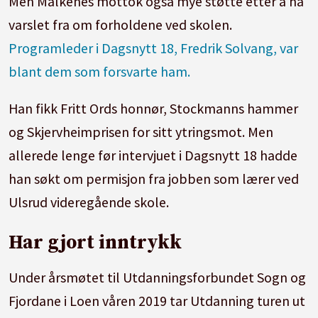
Men Malkenes mottok også mye støtte etter å ha
varslet fra om forholdene ved skolen.
Programleder i Dagsnytt 18, Fredrik Solvang, var
blant dem som forsvarte ham.
Han fikk Fritt Ords honnør, Stockmanns hammer
og Skjervheimprisen for sitt ytringsmot. Men
allerede lenge før intervjuet i Dagsnytt 18 hadde
han søkt om permisjon fra jobben som lærer ved
Ulsrud videregående skole.
Har gjort inntrykk
Under årsmøtet til Utdanningsforbundet Sogn og
Fjordane i Loen våren 2019 tar Utdanning turen ut