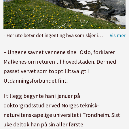
- Her ute betyr det ingenting hva som skjer i Osloskolen. Her kan jeg koble av, sier Malkenes.
– Ungene savnet vennene sine i Oslo, forklarer
Malkenes om returen til hovedstaden. Dermed
passet vervet som topptillitsvalgt i
Utdanningsforbundet fint.
I tillegg begynte han i januar på
doktorgradsstudier ved Norges teknisk-
naturvitenskapelige universitet i Trondheim. Sist
uke deltok han på sin aller første