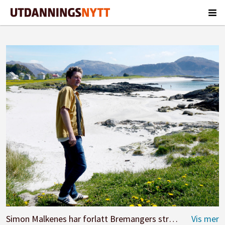
Simon Malkenes har forlatt Bremangers strender. .
Foto: