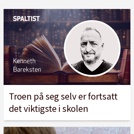
Stanse avskiltingen av lærere.
Innføre en uavhengig, nasjonal
klageinstans i brudd på opplæringslovens
paragraf 9a.
Fjerne karakterkrav i lærerutdanningen
Troen på seg selv er fortsatt
det viktigste i skolen