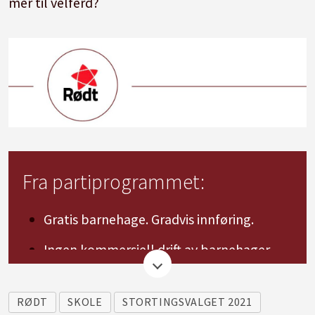
mer til velferd?
Fra partiprogrammet:
Gratis barnehage. Gradvis innføring.
Ingen kommersiell drift av barnehager.
Styrke bemanningsnormen. Mål om minst
én ansatt per to barn under tre år og
RØDT
SKOLE
STORTINGSVALGET 2021