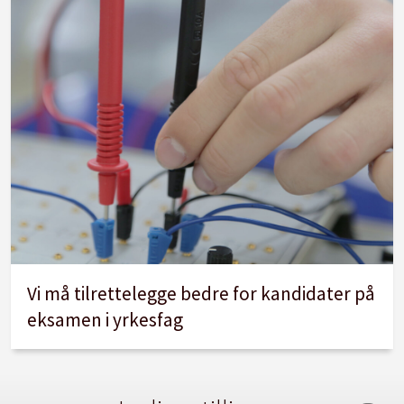
Avvikle obligatoriske, standardiserte
tester. Heller utvalgsprøver og
klasseromforskning.
Begrense kommersielle, digitale aktører i
skolen.
Reversere seksårsreformen, førsteklasse
skal være en førskoleklasse.
Skolen skal være leksefri, og skoler og
barnehager skal tilby et måltid.
Vi må tilrettelegge bedre for kandidater på
Digitale læremidler må gjøres tilgjengelig
eksamen i yrkesfag
på begge målformer.
Sikre ansatte mulighet til etter- og