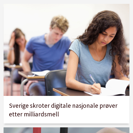
minst én ansatt per fem barn over tre år.
Skal knyttes opp til åpningstid på ni
timer.
Styrke pedagognormen. Maks seks barn
under tre år og tolv barn over tre år.
Motarbeide testing og kartlegging av
barn.
Krav om tilstedeværende styrere.
Mindre klasser og reduksjon i
undervisningstid for kontaktlærere.
Sverige skroter digitale nasjonale prøver
etter milliardsmell
Fjerne unødvendig dokumentasjon og
rapportering for lærerne.