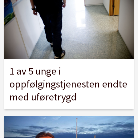
1 av 5 unge i
oppfølgingstjenesten endte
med uføretrygd