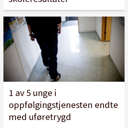
1 av 5 unge i
oppfølgingstjenesten endte
med uføretrygd