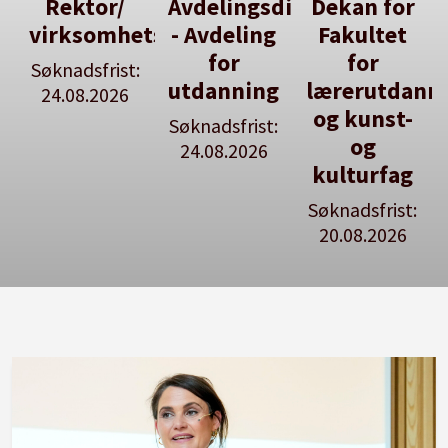
Avdelingsdirektør
Dekan for
Her kan
tsleiar
- Avdeling
Fakultet
du utlyse
for
for
en ledig
:
utdanning
lærerutdanning
stilling
og kunst-
Søknadsfrist:
Se våre
og
24.08.2026
stillingspakker
kulturfag
Søknadsfrist:
20.08.2026