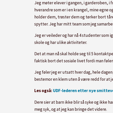
Jeg møter elever i gangen, i garderoben, i f
hverandre som er i en krangel, mine egne og
holder dem, trøster dem og tørker bort tår
spytter. Jeg har mitt team som jeg samarbe
Jeg er veileder og har nå 4 studenter som ig
skole og har ulike aktiviteter.
Det at man nå skal holde seg til 5 kontaktpe
faktisk bort det sosiale livet fordi man f
Jeg føler jeg er utsatt hver dag, hele dagen,
bestemor en klem uten å være redd for at je
Les også:
UDF-lederen etter nye smittev
Dere sier at barn ikke blir så syke og ikke 
meg syk, og at jeg kan bringe det videre.