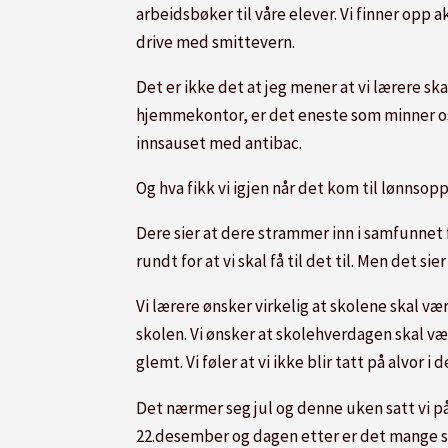
arbeidsbøker til våre elever. Vi finner opp a
drive med smittevern.
Det er ikke det at jeg mener at vi lærere ska
hjemmekontor, er det eneste som minner os
innsauset med antibac.
Og hva fikk vi igjen når det kom til lønnsopp
Dere sier at dere strammer inn i samfunnet fo
rundt for at vi skal få til det til. Men det si
Vi lærere ønsker virkelig at skolene skal v
skolen. Vi ønsker at skolehverdagen skal være
glemt. Vi føler at vi ikke blir tatt på alvor
Det nærmer seg jul og denne uken satt vi p
22.desember og dagen etter er det mange so