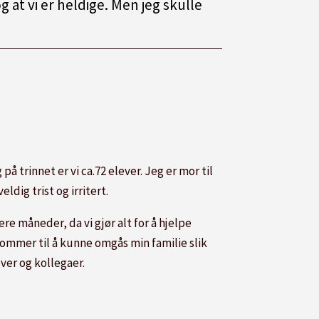
 og at vi er heldige. Men jeg skulle
å trinnet er vi ca.72 elever. Jeg er mor til
ldig trist og irritert.
re måneder, da vi gjør alt for å hjelpe
kommer til å kunne omgås min familie slik
ver og kollegaer.