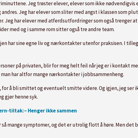
riminuttene. Jeg trøster elever, elever som ikke nødvendigvis e
 andres. Jeg har elever som sliter med angst i klassen som plut
er. Jeg har elever med atferdsutfordringer som også trenger at
ider med og i samme rom sitter også tre andre team.
jen har sine egne liv og nærkontakter utenfor praksisen. I tille
rsoner på privaten, blir for meg helt feil når jeg er i kontakt
øler man har altfor mange nærkontakter i jobbsammenheng.
 for å bli smittet og eventuelt smitte videre. Og igjen, jeg ser 
g gjør henne syk.
ern-tiltak:– Henger ikke sammen
har så mange symptomer, og det er utrolig flott å høre. Men det 