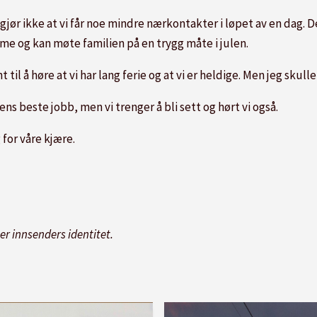
gjør ikke at vi får noe mindre nærkontakter i løpet av en dag. 
emme og kan møte familien på en trygg måte i julen.
ant til å høre at vi har lang ferie og at vi er heldige. Men jeg skul
ens beste jobb, men vi trenger å bli sett og hørt vi også.
 for våre kjære.
r innsenders identitet.