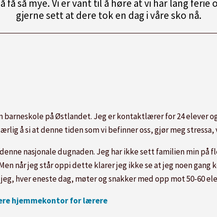
 å få så mye. Vi er vant til å høre at vi har lang ferie
gjerne sett at dere tok en dag i våre sko nå.
n barneskole på Østlandet. Jeg er kontaktlærer for 24 elever og p
lig å si at denne tiden som vi befinner oss, gjør meg stressa, ve
denne nasjonale dugnaden. Jeg har ikke sett familien min på fle
n når jeg står oppi dette klarer jeg ikke se at jeg noen gang 
r jeg, hver eneste dag, møter og snakker med opp mot 50-60 ele
dere hjemmekontor for lærere