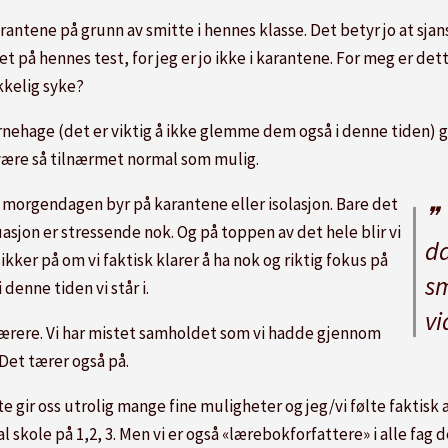
rantene på grunn av smitte i hennes klasse. Det betyr jo at sjan
et på hennes test, for jeg er jo ikke i karantene. For meg er det
ikkelig syke?
rnehage (det er viktig å ikke glemme dem også i denne tiden) gjør 
 være så tilnærmet normal som mulig.
t om morgendagen byr på karantene eller isolasjon. Bare det
uasjon er stressende nok. Og på toppen av det hele blir vi
da
kker på om vi faktisk klarer å ha nok og riktig fokus på
sm
 denne tiden vi står i.
vi
 lærere. Vi har mistet samholdet som vi hadde gjennom
Det tærer også på.
te gir oss utrolig mange fine muligheter og jeg/vi følte faktisk
skole på 1,2, 3. Men vi er også «lærebokforfattere» i alle fag d