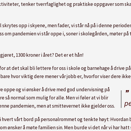
ktiviteter, tenker tverrfaglighet og praktiske oppgaver som skal p
l skrytes opp i skyene, men fader, vi står nå på i denne periode
s om pandemien vi står oppe i, soner i skolegården, møter på 
gjøret, 1300 kroner i året? Det er et hån!
r at det skal bli lettere for oss i skole og barnehage å drive p
er bare hvor viktig dere mener vår jobb er, hvorfor viser dere ikke
ære oppe og vi ønsker å drive med god undervisning på
 så normal som mulig for alle. Men vi føler at vi blir
pe
 i denne pandemien, men at smittevernet ikke gjelder oss.
å hvert vårt bord på personalrommet og tenkte høyt: Hvordan bl
m ønsker å møte familien sin. Men burde vi det når vi har hat