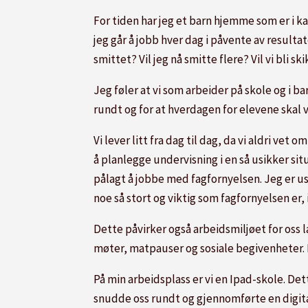
For tiden har jeg et barn hjemme som er i ka
jeg går å jobb hver dag i påvente av resultat
smittet? Vil jeg nå smitte flere? Vil vi bli sk
Jeg føler at vi som arbeider på skole og i ba
rundt og for at hverdagen for elevene skal
Vi lever litt fra dag til dag, da vi aldri ve
å planlegge undervisning i en så usikker sit
pålagt å jobbe med fagfornyelsen. Jeg er usi
noe så stort og viktig som fagfornyelsen er, i
Dette påvirker også arbeidsmiljøet for oss
møter, matpauser og sosiale begivenheter. 
På min arbeidsplass er vi en Ipad-skole. Det
snudde oss rundt og gjennomførte en digital 