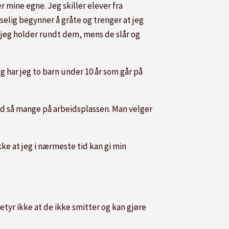
r mine egne. Jeg skiller elever fra
selig begynner å gråte og trenger at jeg
 jeg holder rundt dem, mens de slår og
gg har jeg to barn under 10 år som går på
 med så mange på arbeidsplassen. Man velger
ikke at jeg i nærmeste tid kan gi min
betyr ikke at de ikke smitter og kan gjøre