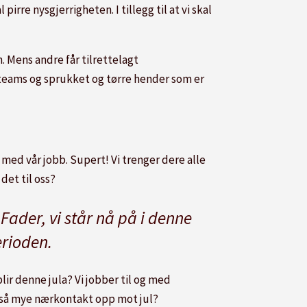
irre nysgjerrigheten. I tillegg til at vi skal
n. Mens andre får tilrettelagt
teams og sprukket og tørre hender som er
å med vår jobb. Supert! Vi trenger dere alle
 det til oss?
Fader, vi står nå på i denne
rioden.
ir denne jula? Vi jobber til og med
t så mye nærkontakt opp mot jul?