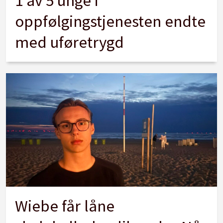
1 av 5 unge i
oppfølgingstjenesten endte
med uføretrygd
Wiebe får låne