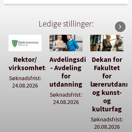
Ledige stillinger:
Avdelingsdirektør
Dekan for
Her kan
tsleiar
- Avdeling
Fakultet
du utlyse
for
for
en ledig
:
utdanning
lærerutdanning
stilling
og kunst-
Søknadsfrist:
Se våre
og
24.08.2026
stillingspakker
kulturfag
Søknadsfrist:
20.08.2026