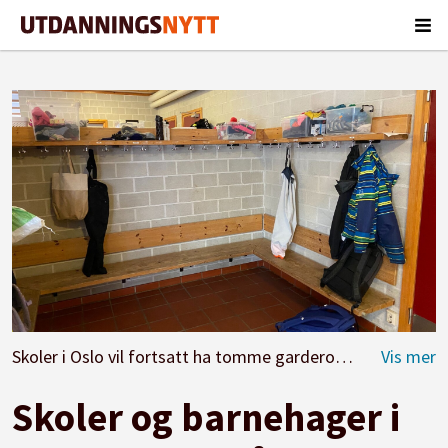
Skoler i Oslo vil fortsatt ha tomme garderober uke etter påske. Også barnehagene forblir stengt etter påske.
Skoler og barnehager i