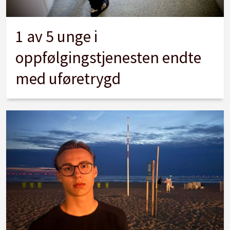
1 av 5 unge i
oppfølgingstjenesten endte
med uføretrygd