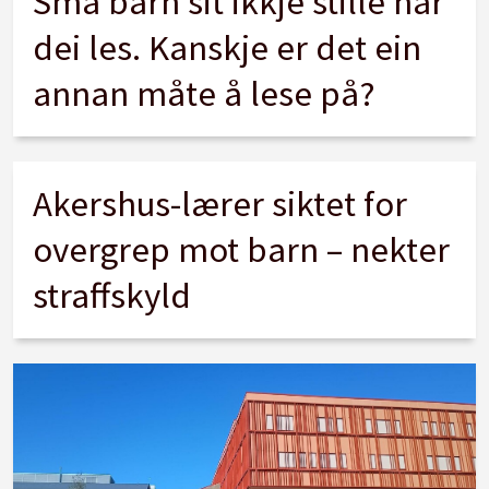
Små barn sit ikkje stille når
dei les. Kanskje er det ein
annan måte å lese på?
Akershus-lærer siktet for
overgrep mot barn – nekter
straffskyld