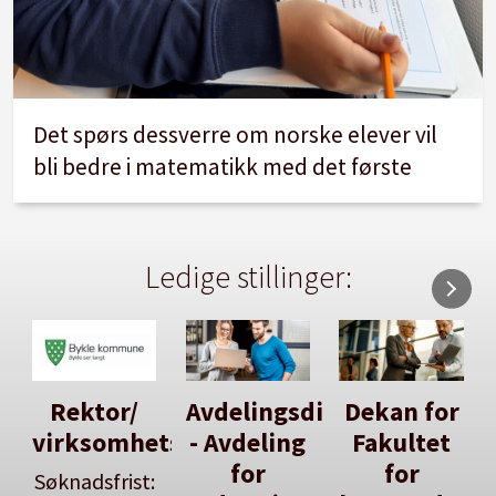
Det spørs dessverre om norske elever vil
bli bedre i matematikk med det første
Ledige stillinger:
Avdelingsdirektør
Dekan for
Her kan
tsleiar
- Avdeling
Fakultet
du utlyse
for
for
en ledig
: