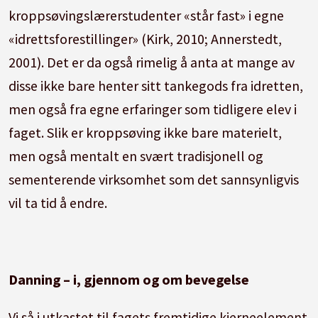
kroppsøvingslærerstudenter «står fast» i egne
«idrettsforestillinger» (Kirk, 2010; Annerstedt,
2001). Det er da også rimelig å anta at mange av
disse ikke bare henter sitt tankegods fra idretten,
men også fra egne erfaringer som tidligere elev i
faget. Slik er kroppsøving ikke bare materielt,
men også mentalt en svært tradisjonell og
sementerende virksomhet som det sannsynligvis
vil ta tid å endre.
Danning – i, gjennom og om bevegelse
Vi så i utkastet til fagets fremtidige kjerneelement