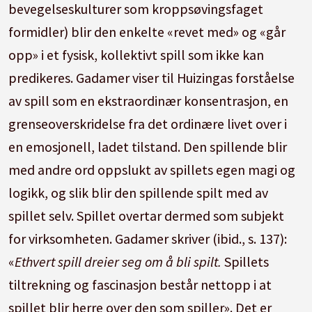
bevegelseskulturer som kroppsøvingsfaget
formidler) blir den enkelte «revet med» og «går
opp» i et fysisk, kollektivt spill som ikke kan
predikeres. Gadamer viser til Huizingas forståelse
av spill som en ekstraordinær konsentrasjon, en
grenseoverskridelse fra det ordinære livet over i
en emosjonell, ladet tilstand. Den spillende blir
med andre ord oppslukt av spillets egen magi og
logikk, og slik blir den spillende spilt med av
spillet selv. Spillet overtar dermed som subjekt
for virksomheten. Gadamer skriver (ibid., s. 137):
«
Ethvert spill dreier seg om å bli spilt.
Spillets
tiltrekning og fascinasjon består nettopp i at
spillet blir herre over den som spiller». Det er