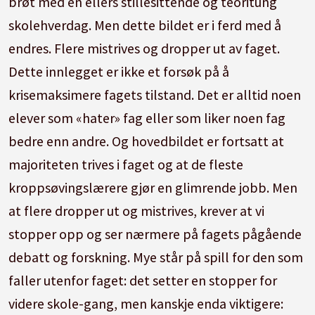
brøt med en ellers stillesittende og teoritung
skolehverdag. Men dette bildet er i ferd med å
endres. Flere mistrives og dropper ut av faget.
Dette innlegget er ikke et forsøk på å
krisemaksimere fagets tilstand. Det er alltid noen
elever som «hater» fag eller som liker noen fag
bedre enn andre. Og hovedbildet er fortsatt at
majoriteten trives i faget og at de fleste
kroppsøvingslærere gjør en glimrende jobb. Men
at flere dropper ut og mistrives, krever at vi
stopper opp og ser nærmere på fagets pågående
debatt og forskning. Mye står på spill for den som
faller utenfor faget: det setter en stopper for
videre skole-gang, men kanskje enda viktigere: