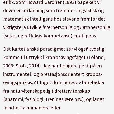
etikk. Som Howard Gardner (1993) påpeker: vi
driver en utdanning som fremmer lingvistisk og
matematisk intelligens hos elevene fremfor det
viktigste: å utvikle
inter
personlig og
intra
personlig
(sosial og refleksiv kompetanse) intelligens.
Det kartesianske paradigmet ser vi også tydelig
komme til uttrykk i kroppsøvingsfaget (Loland,
2006; Stolz, 2014). Jeg har tidligere pekt på en
instrumentell og prestasjonsorientert kropps-
øvingspraksis. At faget domineres av lærebøker
fra naturvitenskapelig (idretts)vitenskap
(anatomi, fysiologi, treningslære osv.), og langt
mindre fra humaniora eller