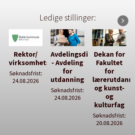
Ledige stillinger:
Avdelingsdirektør
Dekan for
Her kan
tsleiar
- Avdeling
Fakultet
du utlyse
for
for
en ledig
:
utdanning
lærerutdanning
stilling
og kunst-
Søknadsfrist:
Se våre
og
24.08.2026
stillingspakker
kulturfag
Søknadsfrist:
20.08.2026