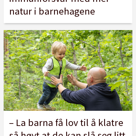
natur i barnehagene
– La barna få lov til å klatre
så høyt at de kan slå seg litt