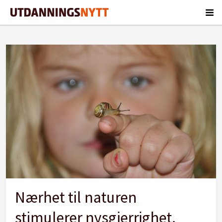
Tag:
naturbarnehage
Nærhet til naturen
stimulerer nysgjerrighet,