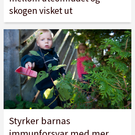
skogen visket ut
Styrker barnas
immunforsvar med mer