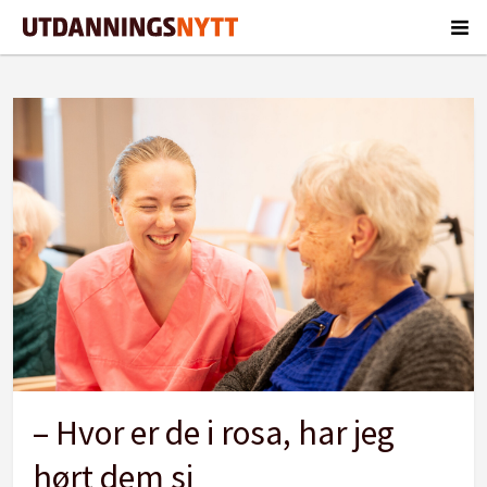
Tag:
helse-
og
oppvekstfag
– Hvor er de i rosa, har jeg
hørt dem si