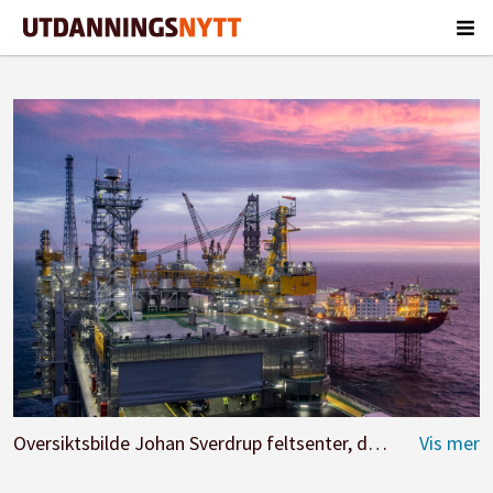
Oversiktsbilde Johan Sverdrup feltsenter, det tredje største oljefeltet på norsk sokkel.