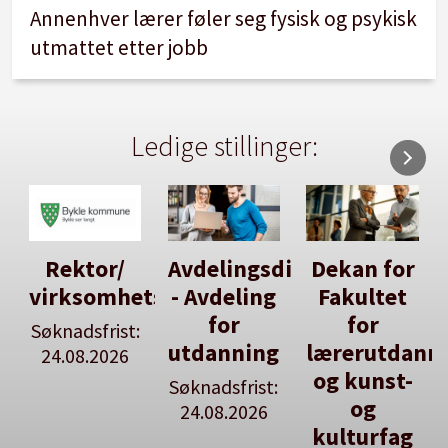
Annenhver lærer føler seg fysisk og psykisk
utmattet etter jobb
Ledige stillinger:
Avdelingsdirektør
Dekan for
Her kan
tsleiar
- Avdeling
Fakultet
du utlyse
for
for
en ledig
:
utdanning
lærerutdanning
stilling
og kunst-
Søknadsfrist:
Se våre
og
24.08.2026
stillingspakker
kulturfag