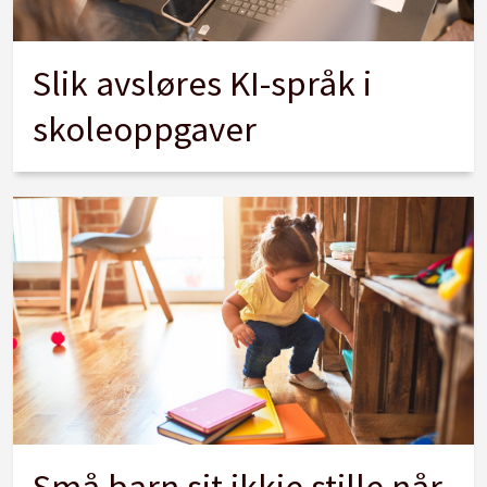
Slik avsløres KI-språk i
skoleoppgaver
Små barn sit ikkje stille når