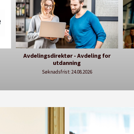
or
Dekan for Fakultet for
He
lærerutdanning og kunst- og
kulturfag
Søknadsfrist: 20.08.2026