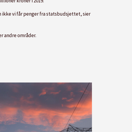
llioner kroner i 2019.
ikke vi får penger fra statsbudsjettet, sier
ver andre områder.