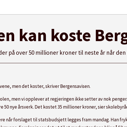
n kan koste Berg
der på over 50 millioner kroner til neste år når d
avene, men det koster, skriver Bergensavisen.
 skolen, men vi opplever at regjeringen ikke setter av nok penger.
 50 nye årsverk. Det kostet 35 millioner kroner, sier skoleby
e når forslaget til statsbudsjett legges fram mandag. Han frykt