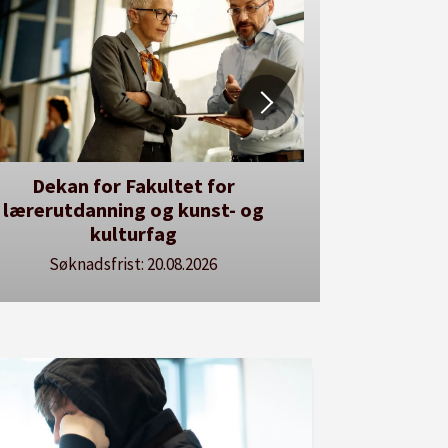
r kan du utlyse en ledig stilling
Se våre stillingspakker