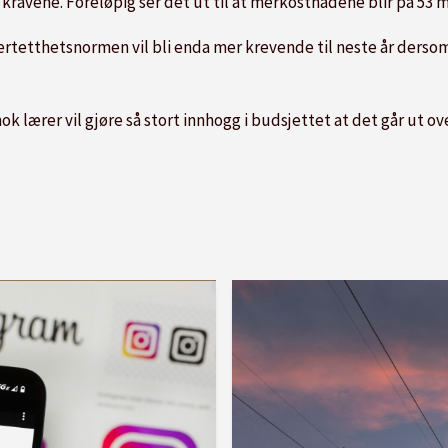
kravene. Foreløpig ser det ut til at merkostnadene blir på 53 mi
rertetthetsnormen vil bli enda mer krevende til neste år dersom 
ok lærer vil gjøre så stort innhogg i budsjettet at det går ut o