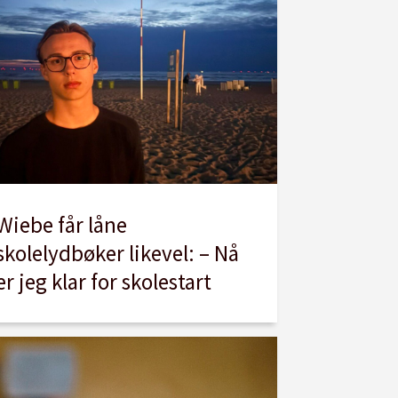
Wiebe får låne
skolelydbøker likevel: – Nå
er jeg klar for skolestart