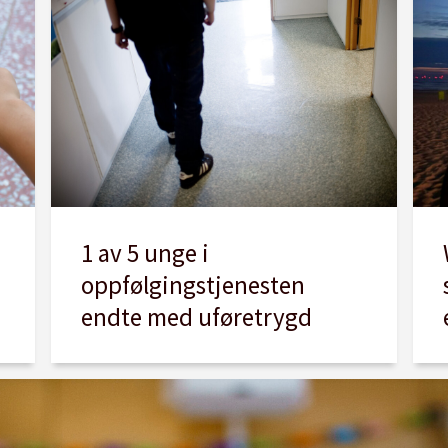
1 av 5 unge i
oppfølgingstjenesten
endte med uføretrygd