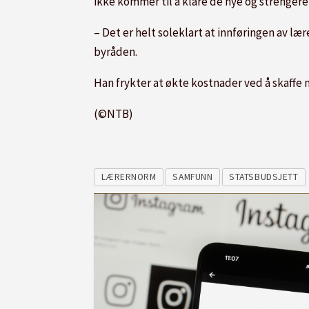
ikke kommer til å klare de nye og strengere 
– Det er helt soleklart at innføringen av læ
byråden.
Han frykter at økte kostnader ved å skaffe n
(©NTB)
LÆRERNORM
SAMFUNN
STATSBUDSJETT