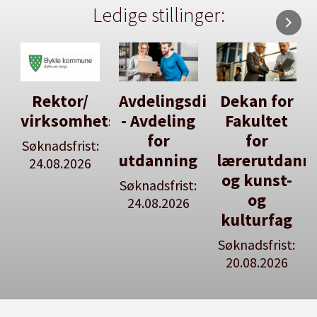
Ledige stillinger:
Avdelingsdirektør
Dekan for
Her kan
tsleiar
- Avdeling
Fakultet
du utlyse
for
for
en ledig
:
utdanning
lærerutdanning
stilling
og kunst-
Søknadsfrist:
Se våre
og
24.08.2026
stillingspakker
kulturfag
Søknadsfrist:
20.08.2026