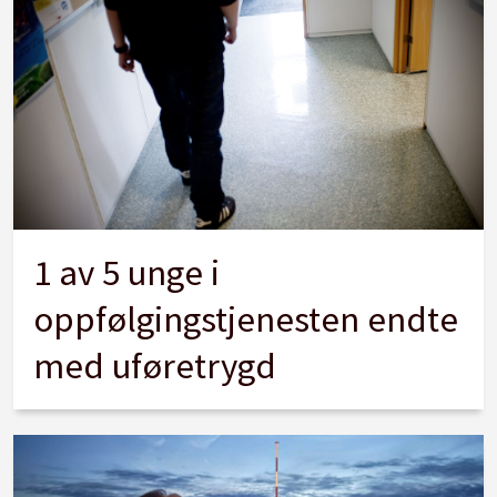
1 av 5 unge i
oppfølgingstjenesten endte
med uføretrygd