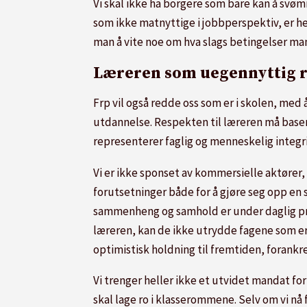
Vi skal ikke ha borgere som bare kan å svø
som ikke matnyttige i jobbperspektiv, er h
man å vite noe om hva slags betingelser man
Læreren som uegennyttig 
Frp vil også redde oss som er i skolen, me
utdannelse. Respekten til læreren må basere
representerer faglig og menneskelig integ
Vi er ikke sponset av kommersielle aktører, 
forutsetninger både for å gjøre seg opp en 
sammenheng og samhold er under daglig pres
læreren, kan de ikke utrydde fagene som e
optimistisk holdning til fremtiden, forankr
Vi trenger heller ikke et utvidet mandat fo
skal lage ro i klasserommene. Selv om vi nå f