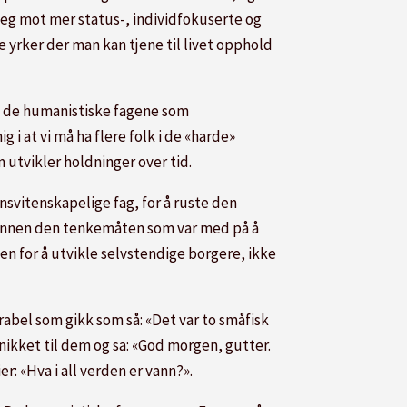
seg mot mer status-, individfokuserte og
e yrker der man kan tjene til livet opphold
ed de humanistiske fagene som
ig i at vi må ha flere folk i de «harde»
 utvikler holdninger over tid.
nnsvitenskapelige fag, for å ruste den
ses innen den tenkemåten som var med på å
n for å utvikle selvstendige borgere, ikke
abel som gikk som så: «Det var to småfisk
ikket til dem og sa: «God morgen, gutter.
r: «Hva i all verden er vann?».