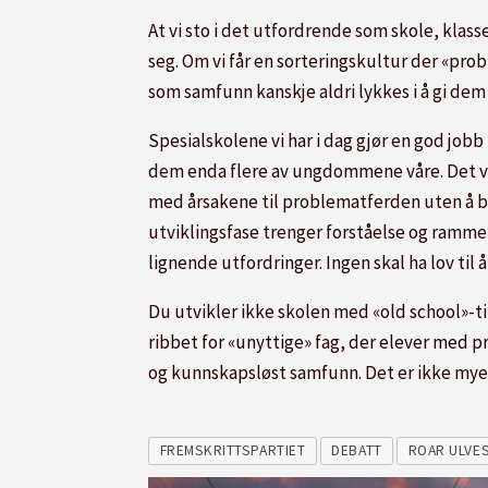
At vi sto i det utfordrende som skole, klas
seg. Om vi får en sorteringskultur der «prob
som samfunn kanskje aldri lykkes i å gi dem e
Spesialskolene vi har i dag gjør en god job
dem enda flere av ungdommene våre. Det vi t
med årsakene til problematferden uten å bl
utviklingsfase trenger forståelse og ramme
lignende utfordringer. Ingen skal ha lov ti
Du utvikler ikke skolen med «old school»-ti
ribbet for «unyttige» fag, der elever med pr
og kunnskapsløst samfunn. Det er ikke mye f
FREMSKRITTSPARTIET
DEBATT
ROAR ULVE