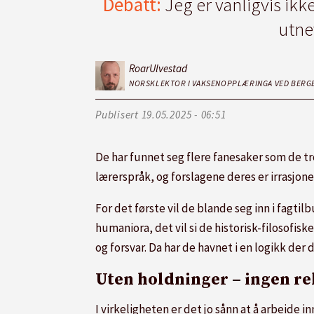
Debatt:
Jeg er vanligvis ikk
utne
Roar
Ulvestad
NORSKLEKTOR I VAKSENOPPLÆRINGA VED BERG
Publisert
19.05.2025 - 06:51
De har funnet seg flere fanesaker som de tr
lærerspråk, og forslagene deres er irrasjone
For det første vil de blande seg inn i fagti
humaniora, det vil si de historisk-filosofis
og forsvar. Da har de havnet i en logikk der
Uten holdninger – ingen re
I virkeligheten er det jo sånn at å arbeide i