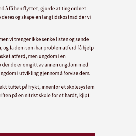
 å få hen flyttet, gjorde at ting ordnet
ne deres og skape en langtidskostnad der vi
 men vi trenger ikke senke listen og sende
n, og la dem som har problematferd få hjelp
ønsket atferd, men ungdom i en
kap der de er omgitt av annen ungdom med
 ungdom i utvikling gjennom å forvise dem.
ekt tuftet på frykt, innenfor et skolesystem
ten på en nitrist skole for et hardt, kjipt