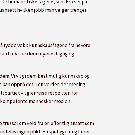
. De humanistiske fagene, som Frp ser på
uansett hvilken jobb man velger trenger
om å rydde vekk kunnskapsfagene fra høyere
an ha. Vi ser dem i øyene daglig og
l dem. Vi vil gi dem best mulig kunnskap og
e kan oppnå det. I en verden der mening,
spartiet vil gjenreise respekten for
e og kompetente mennesker med en
 trussel om vold fra en offentlig ansatt som
 fremdeles ingen plikt. En spebygd ung lærer