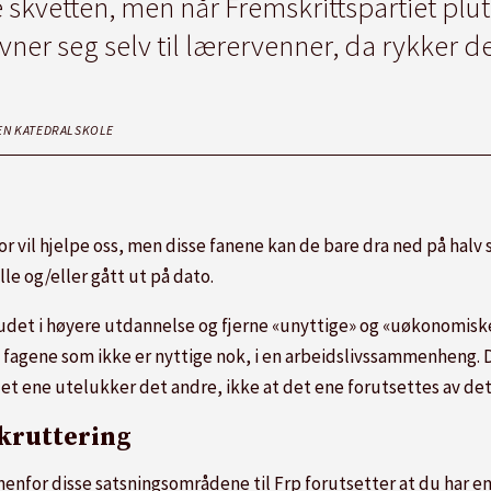
e skvetten, men når Fremskrittspartiet plut
vner seg selv til lærervenner, da rykker det 
EN KATEDRALSKOLE
or vil hjelpe oss, men disse fanene kan de bare dra ned på hal
lle og/eller gått ut på dato.
lbudet i høyere utdannelse og fjerne «unyttige» og «uøkonomiske»
ke fagene som ikke er nyttige nok, i en arbeidslivssammenheng. D
 det ene utelukker det andre, ikke at det ene forutsettes av det
kruttering
nnenfor disse satsningsområdene til Frp forutsetter at du har en 