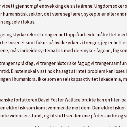
ar vi sett gjennomgå en svekking de siste årene. Ungdom søker 
r humanistisk sektor, det være seg lærer, sykepleier eller andr
seg selv i fokus.
inger og styrke rekruttering er nettopp å arbeide målrettet m
tiet viser et sunt fokus på hvilke yrker vi trenger, jeg er helt en
fagene, må vi arbeide systematisk med de «myke» fagene, fag som
i trenger språkfag, vi trenger historiske fag og vi trenger samfu
samtid. Einstein skal visst nok ha sagt at intet problem kan lø
ngen i humaniora, ikke som en selskapsaktivitet i akademia, me
anske forfatteren David Foster Wallace brukte han en liten par
 en eldre fisk som kom svømmende mot dem. Den eldre fisken n
e videre en stund, og til slutt ser den ene på den andre og sie