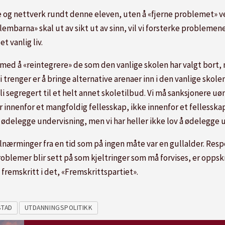
se og nettverk rundt denne eleven, uten å «fjerne problemet» ved
lembarna» skal ut av sikt ut av sinn, vil vi forsterke probleme
t vanlig liv.
b med å «reintegrere» de som den vanlige skolen har valgt bort,
renger er å bringe alternative arenaer inn i den vanlige skole
i segregert til et helt annet skoletilbud. Vi må sanksjonere u
r innenfor et mangfoldig fellesskap, ikke innenfor et felless
l å ødelegge undervisning, men vi har heller ikke lov å ødelegge
lnærminger fra en tid som på ingen måte var en gullalder. Resp
oblemer blir sett på som kjeltringer som må forvises, er oppskrif
remskritt i det, «Fremskrittspartiet».
STAD
UTDANNINGSPOLITIKK