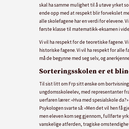
skal ha samme mulighet til å utøve yrket som
ende opp med at respekt blir forvekslet med fr
alle skolefagene har en verdi for elevene. V
første klasse til matematikk-eksamen i vid
Vi vil ha respekt for de teoretiske fagene. Vi
historiske fagene. Vi vil ha respekt for alle
må de begynne med seg selv, og anerkjenne 
Sorteringsskolen er et bli
Til sist litt om Frp sitt ønske om bortvisni
ungdomsskoleelev, med representanter fra 
uerfaren lærer: «Hva med spesialskole da?»
Psykologen svarte så: «Men det vil hen få g
men eleven kom seg gjennom, fullførte yrkess
vanskelige atferden, tragiske omstendighe