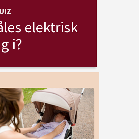
UIZ
les elektrisk
g i?