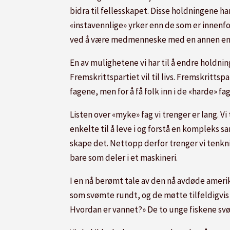
bidra til fellesskapet. Disse holdningene h
«instavennlige» yrker enn de som er innenfo
ved å være medmenneske med en annen enn 
En av mulighetene vi har til å endre holdn
Fremskrittspartiet vil til livs. Fremskrittspar
fagene, men for å få folk inn i de «harde» 
Listen over «myke» fag vi trenger er lang. V
enkelte til å leve i og forstå en kompleks 
skape det. Nettopp derfor trenger vi tenkni
bare som deler i et maskineri.
I en nå berømt tale av den nå avdøde amerik
som svømte rundt, og de møtte tilfeldigvis
Hvordan er vannet?» De to unge fiskene svømt