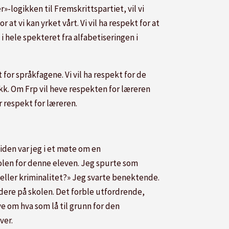
»-logikken til Fremskrittspartiet, vil vi
 at vi kan yrket vårt. Vi vil ha respekt for at
i hele spekteret fra alfabetiseringen i
t for språkfagene. Vi vil ha respekt for de
tikk. Om Frp vil heve respekten for læreren
 respekt for læreren.
siden var jeg i et møte om en
olen for denne eleven. Jeg spurte som
eller kriminalitet?» Jeg svarte benektende.
idere på skolen. Det forble utfordrende,
ye om hva som lå til grunn for den
ver.