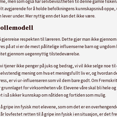
mme, men som også har selvbevisstheten til denne gamle fisken
elt avgjørende for å holde befolkningens kunnskapsnivå oppe, 
 lever under. Mer nyttig enn det kan det ikke være.
rollemodell
d å gjenreise respekten til læreren. Dette gjør man ikke gjenn
s på at vi er de mest pålitelige influenserne barn og ungdom k
ritet gjennom uegennyttig tilstedeværelse.
vi tjener ikke penger på juks og bedrag, vi vil ikke selge noe ti
selvstendig mening om hva et meningsfullt liv er, og hvordan d
s, er vi ur-influenseren som vil dem bare godt. Om Fremskritt
r grunnlaget for virksomheten vår. Elevene våre skal bli hel
et i så sikker kunnskap om nåtiden og fortiden som mulig.
r å gripe inn fysisk mot elevene, som om det er en overhengende
år lovfestet retten til å gripe inn fysisk i en situasjon, er det