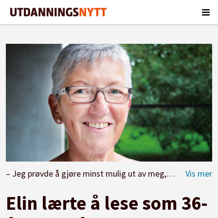
– Jeg prøvde å gjøre minst mulig ut av meg, sånn at læreren ikke la merke til meg. Foto: Kari Oliv Vedvik
Elin lærte å lese som 36-