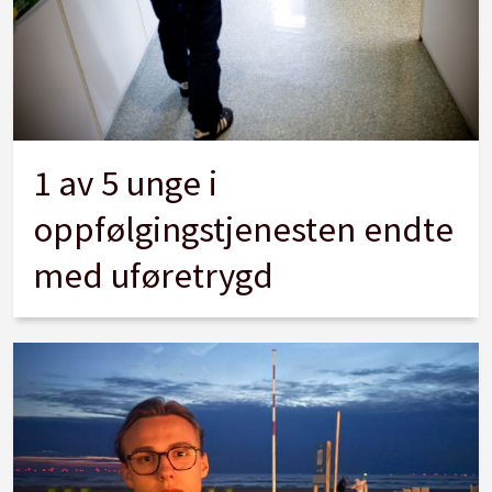
1 av 5 unge i
oppfølgingstjenesten endte
med uføretrygd