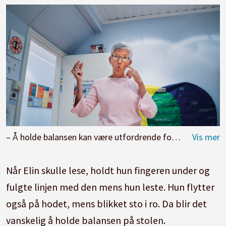
– Å holde balansen kan være utfordrende for enkelte som sliter med synsfunksjonelle vansker, sier Elin Natås. Foto: Kari Oliv Vedvik
Når Elin skulle lese, holdt hun fingeren under og
fulgte linjen med den mens hun leste. Hun flytter
også på hodet, mens blikket sto i ro. Da blir det
vanskelig å holde balansen på stolen.