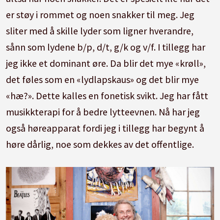
er støy i rommet og noen snakker til meg. Jeg
sliter med å skille lyder som ligner hverandre,
sånn som lydene b/p, d/t, g/k og v/f. I tillegg har
jeg ikke et dominant øre. Da blir det mye «krøll»,
det føles som en «lydlapskaus» og det blir mye
«hæ?». Dette kalles en fonetisk svikt. Jeg har fått
musikkterapi for å bedre lytteevnen. Nå har jeg
også høreapparat fordi jeg i tillegg har begynt å
høre dårlig, noe som dekkes av det offentlige.