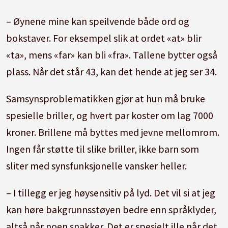
– Øynene mine kan speilvende både ord og
bokstaver. For eksempel slik at ordet «at» blir
«ta», mens «far» kan bli «fra». Tallene bytter også
plass. Når det står 43, kan det hende at jeg ser 34.
Samsynsproblematikken gjør at hun må bruke
spesielle briller, og hvert par koster om lag 7000
kroner. Brillene må byttes med jevne mellomrom.
Ingen får støtte til slike briller, ikke barn som
sliter med synsfunksjonelle vansker heller.
– I tillegg er jeg høysensitiv på lyd. Det vil si at jeg
kan høre bakgrunnsstøyen bedre enn språklyder,
altså når noen snakker. Det er spesielt ille når det