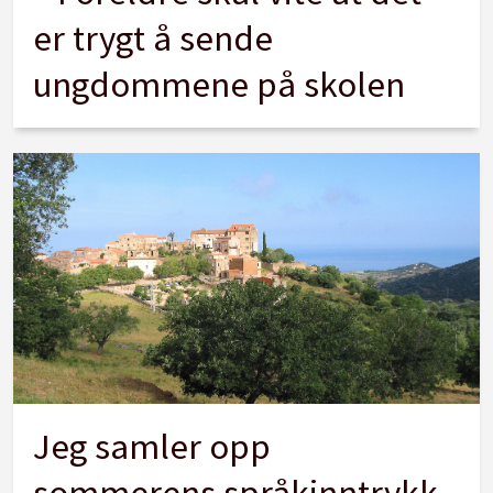
er trygt å sende
ungdommene på skolen
Jeg samler opp
sommerens språkinntrykk