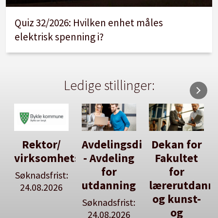
Quiz 32/2026: Hvilken enhet måles
elektrisk spenning i?
Ledige stillinger:
Avdelingsdirektør
Dekan for
Her kan
tsleiar
- Avdeling
Fakultet
du utlyse
for
for
en ledig
:
utdanning
lærerutdanning
stilling
og kunst-
Søknadsfrist:
Se våre
og
24.08.2026
stillingspakker