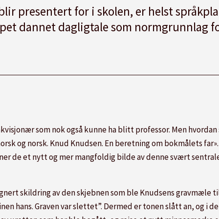
ir presentert for i skolen, er helst språkp
epet dannet dagligtale som normgrunnlag f
åkvisjonær som nok også kunne ha blitt professor. Men hvordan 
«Unorsk og norsk. Knud Knudsen. En beretning om bokmålets far»
ner de et nytt og mer mangfoldig bilde av denne svært sentra
ignert skildring av den skjebnen som ble Knudsens gravmæle til d
inen hans. Graven var slettet”. Dermed er tonen slått an, og i d