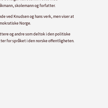
åkmann, skolemann og forfatter.
ende ved Knudsen og hans verk, men viser at
emokratiske Norge.
ttere og andre som deltok i den politiske
er for språket i den norske offentligheten.