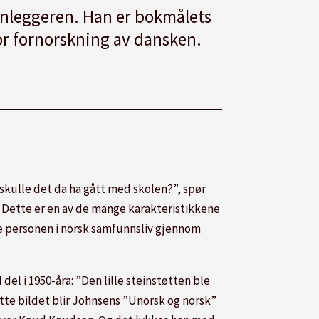
lanleggeren. Han er bokmålets
or fornorskning av dansken.
skulle det da ha gått med skolen?”, spør
. Dette er en av de mange karakteristikkene
le personen i norsk samfunnsliv gjennom
el i 1950-åra: ”Den lille steinstøtten ble
ette bildet blir Johnsens ”Unorsk og norsk”