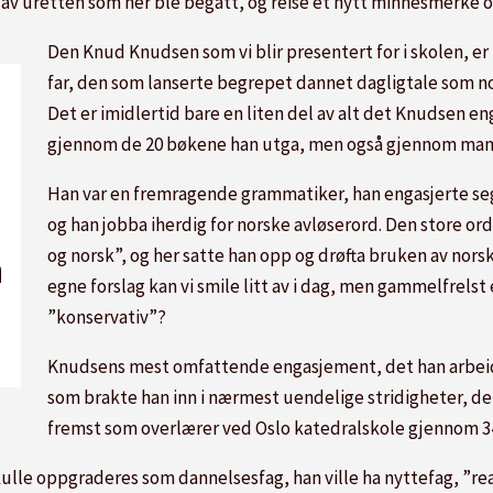
 av uretten som her ble begått, og reise et nytt minnesmerke 
Den Knud Knudsen som vi blir presentert for i skolen, e
far, den som lanserte begrepet dannet dagligtale som n
Det er imidlertid bare en liten del av alt det Knudsen eng
gjennom de 20 bøkene han utga, men også gjennom mange 
Han var en fremragende grammatiker, han engasjerte seg
og han jobba iherdig for norske avløserord. Den store or
og norsk”, og her satte han opp og drøfta bruken av nor
n
egne forslag kan vi smile litt av i dag, men gammelfrelst
”konservativ”?
Knudsens mest omfattende engasjement, det han arbeida 
som brakte han inn i nærmest uendelige stridigheter, det 
fremst som overlærer ved Oslo katedralskole gjennom 34
kulle oppgraderes som dannelsesfag, han ville ha nyttefag, ”real