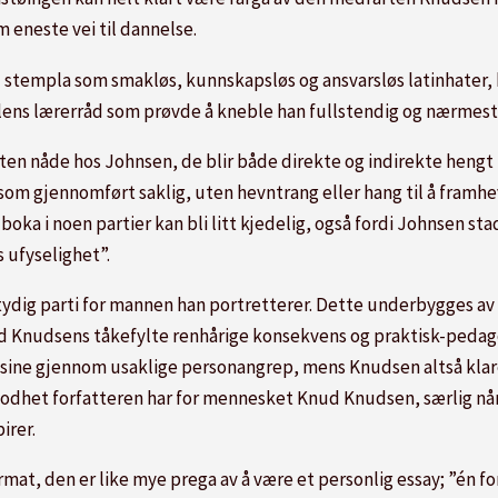
 eneste vei til dannelse.
el stempla som smakløs, kunnskapsløs og ansvarsløs latinhater,
lens lærerråd som prøvde å kneble han fullstendig og nærmest 
liten nåde hos Johnsen, de blir både direkte og indirekte heng
om gjennomført saklig, uten hevntrang eller hang til å framhev
 boka i noen partier kan bli litt kjedelig, også fordi Johnsen s
 ufyselighet”.
etydig parti for mannen han portretterer. Dette underbygges av
nudsens tåkefylte renhårige konsekvens og praktisk-pedagogisk
r sine gjennom usaklige personangrep, mens Knudsen altså klare
 godhet forfatteren har for mennesket Knud Knudsen, særlig når
irer.
mat, den er like mye prega av å være et personlig essay; ”én for