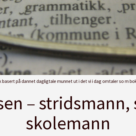
k basert på dannet dagligtale munnet ut i det vi i dag omtaler so m bo
en – stridsmann,
skolemann