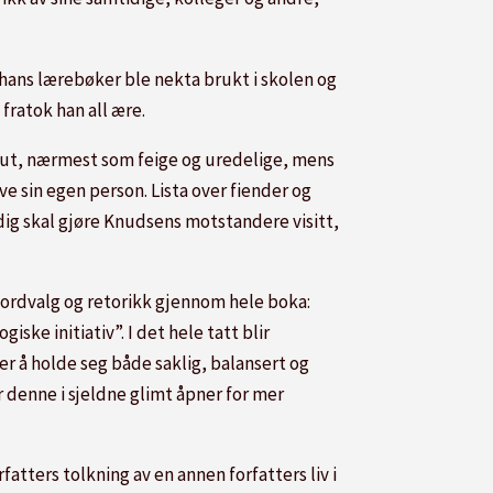
 hans lærebøker ble nekta brukt i skolen og
fratok han all ære.
t ut, nærmest som feige og uredelige, mens
e sin egen person. Lista over fiender og
tadig skal gjøre Knudsens motstandere visitt,
 ordvalg og retorikk gjennom hele boka:
e initiativ”. I det hele tatt blir
r å holde seg både saklig, balansert og
 denne i sjeldne glimt åpner for mer
fatters tolkning av en annen forfatters liv i