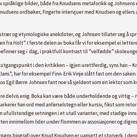
r av språklige bilder, både fra Knudsens metaforikk og Johnsens 
nudsens ordbøker, fingerte intervjuer med Knudsen og ellers a
hetstrær og etymologiske anekdoter, og Johnsen tillater seg å 
 fra Holt”. I første delen av boka får vi for eksempel ei letter
finner seg i dag, i praktfull kontrast til ”velfødde” skoleun
utgangspunkt i den kritikken – igjen urettferdig, syns han – K
 glans”, har for eksempel Finn-Erik Vinje slått fast om den saken
os Egil Børre Johnsen fant noe så sjeldent som en lektor som ku
are delvis enig. Boka kan være både underholdende og vittig – 
kerer han ord med anførselstegn eller kursiv, fikst som retoris
 ufullstendige setningen i et utall varianter, med stadige inn
en innimellom lider under flommen av assosiasjoner og digres
sens biografi over Knud Knudsen er uansett et storverk. I denn