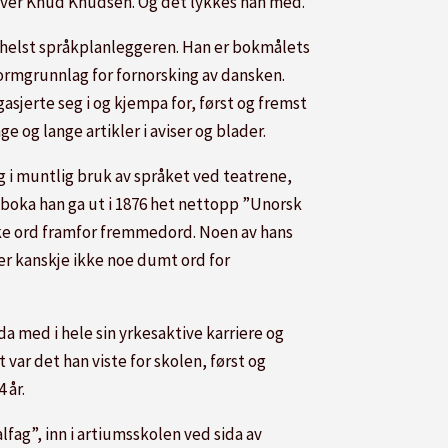
over Knud Knudsen. Og det lykkes han med.
r helst språkplanleggeren. Han er bokmålets
ormgrunnlag for fornorsking av dansken.
asjerte seg i og kjempa for, først og fremst
og lange artikler i aviser og blader.
 i muntlig bruk av språket ved teatrene,
dboka han ga ut i 1876 het nettopp ”Unorsk
ske ord framfor fremmedord. Noen av hans
 er kanskje ikke noe dumt ord for
med i hele sin yrkesaktive karriere og
var det han viste for skolen, først og
 år.
fag”, inn i artiumsskolen ved sida av