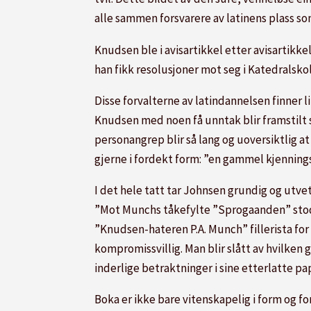
alle sammen forsvarere av latinens plass som
Knudsen ble i avisartikkel etter avisartikk
han fikk resolusjoner mot seg i Katedralsko
Disse forvalterne av latindannelsen finner 
Knudsen med noen få unntak blir framstilt s
personangrep blir så lang og uoversiktlig at
gjerne i fordekt form: ”en gammel kjennings
I det hele tatt tar Johnsen grundig og utv
”Mot Munchs tåkefylte ”Sprogaanden” stod K
”Knudsen-hateren P.A. Munch” fillerista fo
kompromissvillig. Man blir slått av hvilken
inderlige betraktninger i sine etterlatte pap
Boka er ikke bare vitenskapelig i form og for